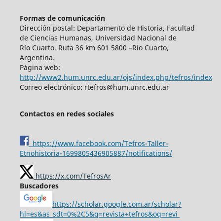
Formas de comunicación
Dirección postal: Departamento de Historia, Facultad
de Ciencias Humanas, Universidad Nacional de
Río Cuarto. Ruta 36 km 601 5800 –Río Cuarto,
Argentina.
Página web:
http://www2.hum.unrc.edu.ar/ojs/index.php/tefros/index
Correo electrónico: rtefros@hum.unrc.edu.ar
Contactos en redes sociales
https://www.facebook.com/Tefros-Taller-
Etnohistoria-1699805436905887/notifications/
https://x.com/TefrosAr
Buscadores
https://scholar.google.com.ar/scholar?
hl=es&as_sdt=0%2C5&q=revista+tefros&oq=revi