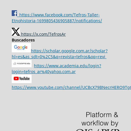
https://www.facebook.com/Tefros-Taller-
Etnohistoria-1699805436905887/notifications/
https://x.com/TefrosAr
Buscadores
https://scholar.google.com.ar/scholar?
hl=es&as_sdt=0%2C5&q=revista+tefros&oq=revi
https://www.academia.edu/login?
login=tefros_ar%40yahoo.com.ar
https://www.youtube.com/channel/UCBcX79BNecrHERO9T