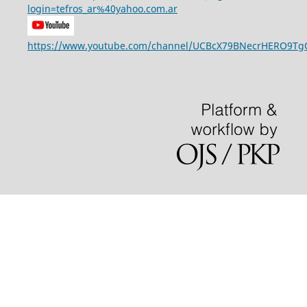
login=tefros_ar%40yahoo.com.ar
https://www.youtube.com/channel/UCBcX79BNecrHERO9T