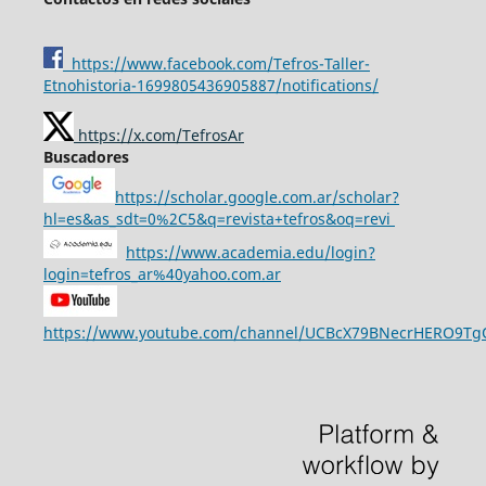
https://www.facebook.com/Tefros-Taller-
Etnohistoria-1699805436905887/notifications/
https://x.com/TefrosAr
Buscadores
https://scholar.google.com.ar/scholar?
hl=es&as_sdt=0%2C5&q=revista+tefros&oq=revi
https://www.academia.edu/login?
login=tefros_ar%40yahoo.com.ar
https://www.youtube.com/channel/UCBcX79BNecrHERO9T