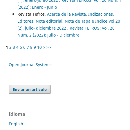
(1), enero-junio 2022
,
Revista TEFROS: Vol. 20 Núm. 1
(2022): Enero - Junio
Revista Tefros,
Acerca de la Revista, Indizaciones,
Editores, Nota editorial, Nota de Tapa e Índice Vol 20
(2), julio- diciembre 2022
,
Revista TEFROS: Vol. 20
Núm. 2 (2022): Julio - Diciembre
1
2
3
4
5
6
7
8
9
10
>
>>
Open Journal Systems
Enviar un artículo
Idioma
English