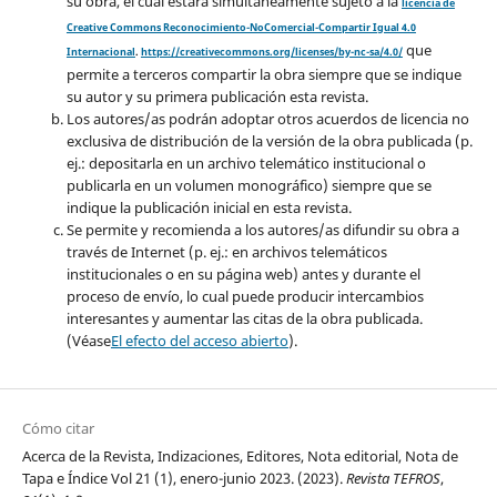
su obra, el cuál estará simultáneamente sujeto a la
licencia de
Creative Commons Reconocimiento-NoComercial-Compartir Igual 4.0
que
Internacional
.
https://creativecommons.org/licenses/by-nc-sa/4.0/
permite a terceros compartir la obra siempre que se indique
su autor y su primera publicación esta revista.
Los autores/as podrán adoptar otros acuerdos de licencia no
exclusiva de distribución de la versión de la obra publicada (p.
ej.: depositarla en un archivo telemático institucional o
publicarla en un volumen monográfico) siempre que se
indique la publicación inicial en esta revista.
Se permite y recomienda a los autores/as difundir su obra a
través de Internet (p. ej.: en archivos telemáticos
institucionales o en su página web) antes y durante el
proceso de envío, lo cual puede producir intercambios
interesantes y aumentar las citas de la obra publicada.
(Véase
El efecto del acceso abierto
).
Cómo citar
Acerca de la Revista, Indizaciones, Editores, Nota editorial, Nota de
Tapa e Índice Vol 21 (1), enero-junio 2023. (2023).
Revista TEFROS
,