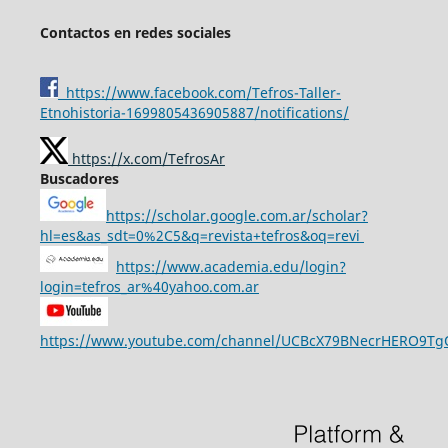
Contactos en redes sociales
https://www.facebook.com/Tefros-Taller-
Etnohistoria-1699805436905887/notifications/
https://x.com/TefrosAr
Buscadores
https://scholar.google.com.ar/scholar?
hl=es&as_sdt=0%2C5&q=revista+tefros&oq=revi
https://www.academia.edu/login?
login=tefros_ar%40yahoo.com.ar
https://www.youtube.com/channel/UCBcX79BNecrHERO9T