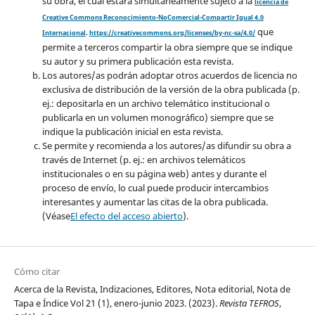
su obra, el cuál estará simultáneamente sujeto a la
licencia de
Creative Commons Reconocimiento-NoComercial-Compartir Igual 4.0
que
Internacional
.
https://creativecommons.org/licenses/by-nc-sa/4.0/
permite a terceros compartir la obra siempre que se indique
su autor y su primera publicación esta revista.
Los autores/as podrán adoptar otros acuerdos de licencia no
exclusiva de distribución de la versión de la obra publicada (p.
ej.: depositarla en un archivo telemático institucional o
publicarla en un volumen monográfico) siempre que se
indique la publicación inicial en esta revista.
Se permite y recomienda a los autores/as difundir su obra a
través de Internet (p. ej.: en archivos telemáticos
institucionales o en su página web) antes y durante el
proceso de envío, lo cual puede producir intercambios
interesantes y aumentar las citas de la obra publicada.
(Véase
El efecto del acceso abierto
).
Cómo citar
Acerca de la Revista, Indizaciones, Editores, Nota editorial, Nota de
Tapa e Índice Vol 21 (1), enero-junio 2023. (2023).
Revista TEFROS
,