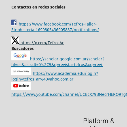
Contactos en redes sociales
https://www.facebook.com/Tefros-Taller-
Etnohistoria-1699805436905887/notifications/
https://x.com/TefrosAr
Buscadores
https://scholar.google.com.ar/scholar?
hl=es&as_sdt=0%2C5&q=revista+tefros&oq=revi
https://www.academia.edu/login?
login=tefros_ar%40yahoo.com.ar
https://www.youtube.com/channel/UCBcX79BNecrHERO9T