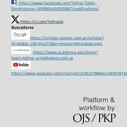
https://www.facebook.com/Tefros-Taller-
Etnohistoria-1699805436905887/notifications/
https://x.com/TefrosAr
Buscadores
https://scholar.google.com.ar/scholar?
hl=es&as_sdt=0%2C5&q=revista+tefros&oq=revi
https://www.academia.edu/login?
login=tefros_ar%40yahoo.com.ar
https://www.youtube.com/channel/UCBcX79BNecrHERO9T