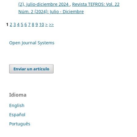
(2), julio-diciembre 2024
,
Revista TEFROS: Vol. 22
Núm. 2 (2024): Julio - Diciembre
1
2
3
4
5
6
7
8
9
10
>
>>
Open Journal Systems
Enviar un artículo
Idioma
English
Español
Português