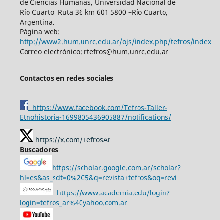
de Ciencias Humanas, Universidad Nacional de
Río Cuarto. Ruta 36 km 601 5800 –Río Cuarto,
Argentina.
Página web:
http://www2.hum.unrc.edu.ar/ojs/index.php/tefros/index
Correo electrónico: rtefros@hum.unrc.edu.ar
Contactos en redes sociales
https://www.facebook.com/Tefros-Taller-
Etnohistoria-1699805436905887/notifications/
https://x.com/TefrosAr
Buscadores
https://scholar.google.com.ar/scholar?
hl=es&as_sdt=0%2C5&q=revista+tefros&oq=revi
https://www.academia.edu/login?
login=tefros_ar%40yahoo.com.ar