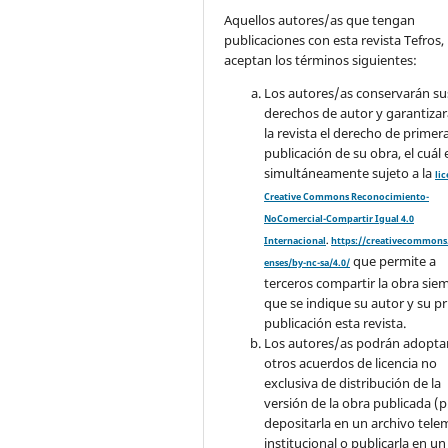
Aquellos autores/as que tengan
publicaciones con esta revista Tefros,
aceptan los términos siguientes:
Los autores/as conservarán su
derechos de autor y garantizar
la revista el derecho de primer
publicación de su obra, el cuál 
simultáneamente sujeto a la
li
Creative Commons Reconocimiento-
NoComercial-Compartir Igual 4.0
Internacional
.
https://creativecommons.
que permite a
enses/by-nc-sa/4.0/
terceros compartir la obra sie
que se indique su autor y su p
publicación esta revista.
Los autores/as podrán adopta
otros acuerdos de licencia no
exclusiva de distribución de la
versión de la obra publicada (p. 
depositarla en un archivo tele
institucional o publicarla en un