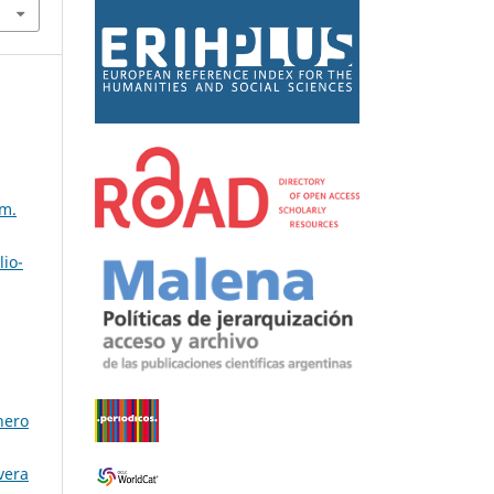
úm.
lio-
nero
vera