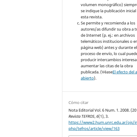
volumen monográfico) siempr
se indique la publicación inicial
esta revista.
Se permite y recomienda a los
autores/as difundir su obra a t
de Internet (p. ej.: en archivos
telemáticos institucionales o e
página web) antes y durante e
proceso de envío, lo cual pued
producir intercambios interesa
aumentar las citas de la obra
publicada. (Véase
El efecto del 
abierto
).
Cómo citar
Nota Editorial Vol. 6 Num. 1. 2008. (20
Revista TEFROS
,
6
(1), 3.
https://www2.hum.unrc.edu.ar/ojs/i
php/tefros/article/view/163