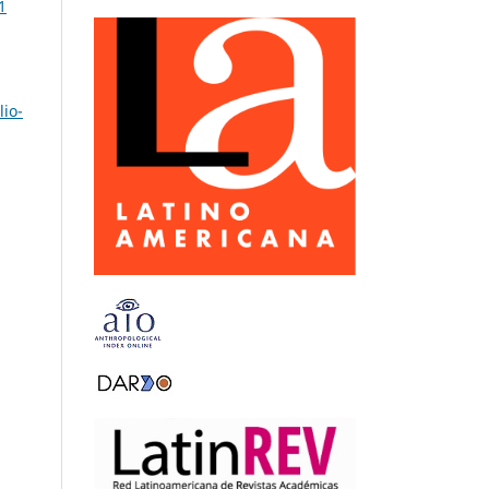
1
lio-