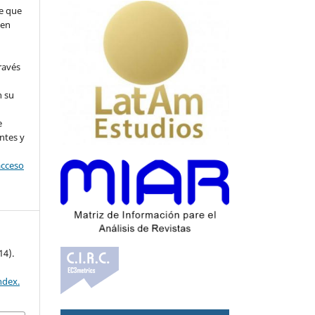
e que
 en
ravés
n su
l
e
ntes y
acceso
14).
ndex.