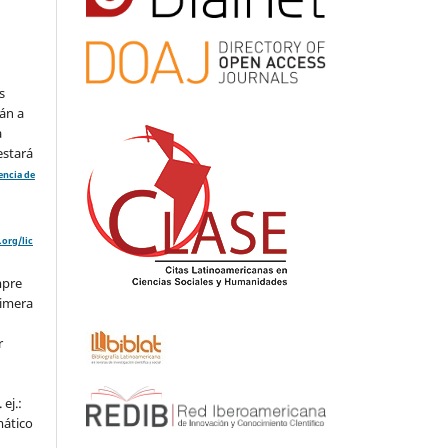
s
án a
a
estará
cencia de
org/lic
mpre
rimera
r
ej.:
mático