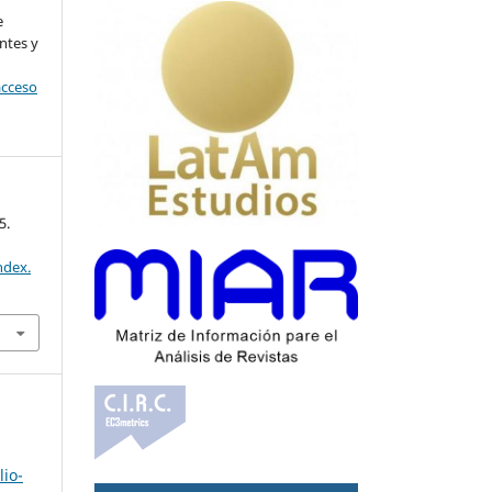
e
ntes y
acceso
5.
ndex.
lio-