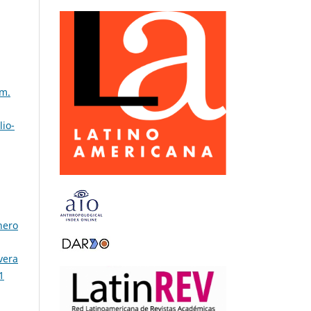
úm.
lio-
nero
vera
1