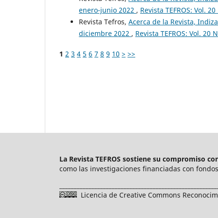
enero-junio 2022
,
Revista TEFROS: Vol. 20
Revista Tefros,
Acerca de la Revista, Indiza
diciembre 2022
,
Revista TEFROS: Vol. 20 N
1
2
3
4
5
6
7
8
9
10
>
>>
La Revista TEFROS sostiene su compromiso con 
como las investigaciones financiadas con fondos 
______________________________________________________
Licencia de Creative Commons Reconocimie