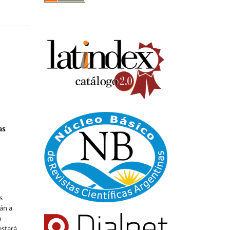
as
s
án a
a
estará