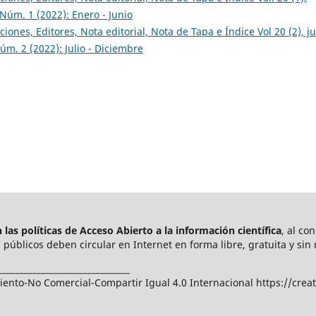
 Núm. 1 (2022): Enero - Junio
ciones, Editores, Nota editorial, Nota de Tapa e Índice Vol 20 (2), ju
úm. 2 (2022): Julio - Diciembre
las políticas de Acceso Abierto a
la información científica
, al co
públicos deben circular en Internet en forma libre, gratuita y sin 
_______________________________
nto-No Comercial-Compartir Igual 4.0 Internacional https://crea