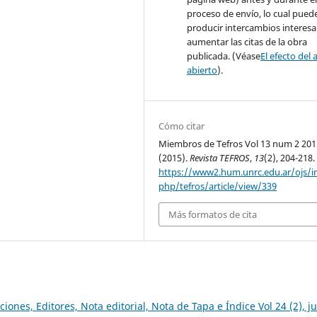
proceso de envío, lo cual pued
producir intercambios interesa
aumentar las citas de la obra
publicada. (Véase
El efecto del 
abierto
).
Cómo citar
Miembros de Tefros Vol 13 num 2 201
(2015).
Revista TEFROS
,
13
(2), 204-218.
https://www2.hum.unrc.edu.ar/ojs/i
php/tefros/article/view/339
Más formatos de cita
ciones, Editores, Nota editorial, Nota de Tapa e Índice Vol 24 (2), ju