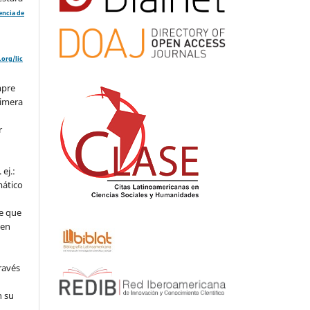
cencia de
org/lic
mpre
rimera
r
ej.:
mático
e que
 en
ravés
n su
l