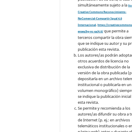
simultáneamente sujeto a la
li
Creative Commons Reconocimiento-
NoComercial-Compartir Igual 4.0
Internacional
.
https://creativecommons.
que permite a
enses/by-nc-sa/4.0/
terceros compartir la obra sie
que se indique su autor y su p
publicación esta revista.
Los autores/as podrán adopta
otros acuerdos de licencia no
exclusiva de distribución de la
versión de la obra publicada (p. 
depositarla en un archivo tele
institucional o publicarla en un
volumen monográfico) siempr
se indique la publicación inicial
esta revista.
Se permite y recomienda a los
autores/as difundir su obra a t
de Internet (p. ej.: en archivos
telemáticos institucionales o e
página web) antes y durante e