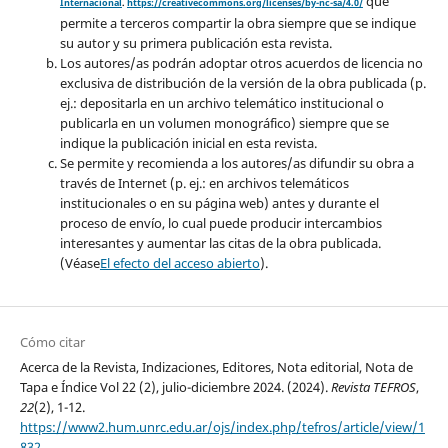
que
Internacional
.
https://creativecommons.org/licenses/by-nc-sa/4.0/
permite a terceros compartir la obra siempre que se indique
su autor y su primera publicación esta revista.
Los autores/as podrán adoptar otros acuerdos de licencia no
exclusiva de distribución de la versión de la obra publicada (p.
ej.: depositarla en un archivo telemático institucional o
publicarla en un volumen monográfico) siempre que se
indique la publicación inicial en esta revista.
Se permite y recomienda a los autores/as difundir su obra a
través de Internet (p. ej.: en archivos telemáticos
institucionales o en su página web) antes y durante el
proceso de envío, lo cual puede producir intercambios
interesantes y aumentar las citas de la obra publicada.
(Véase
El efecto del acceso abierto
).
Cómo citar
Acerca de la Revista, Indizaciones, Editores, Nota editorial, Nota de
Tapa e Índice Vol 22 (2), julio-diciembre 2024. (2024).
Revista TEFROS
,
22
(2), 1-12.
https://www2.hum.unrc.edu.ar/ojs/index.php/tefros/article/view/1
832