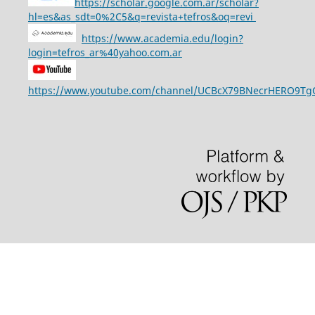
https://scholar.google.com.ar/scholar?
hl=es&as_sdt=0%2C5&q=revista+tefros&oq=revi
https://www.academia.edu/login?
login=tefros_ar%40yahoo.com.ar
https://www.youtube.com/channel/UCBcX79BNecrHERO9T