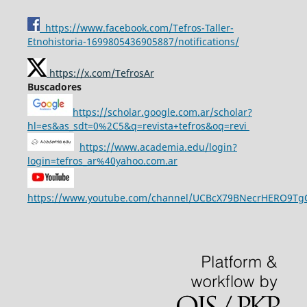
https://www.facebook.com/Tefros-Taller-
Etnohistoria-1699805436905887/notifications/
https://x.com/TefrosAr
Buscadores
https://scholar.google.com.ar/scholar?
hl=es&as_sdt=0%2C5&q=revista+tefros&oq=revi
https://www.academia.edu/login?
login=tefros_ar%40yahoo.com.ar
https://www.youtube.com/channel/UCBcX79BNecrHERO9T