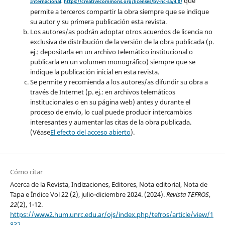
que
Internacional
.
https://creativecommons.org/licenses/by-nc-sa/4.0/
permite a terceros compartir la obra siempre que se indique
su autor y su primera publicación esta revista.
Los autores/as podrán adoptar otros acuerdos de licencia no
exclusiva de distribución de la versión de la obra publicada (p.
ej.: depositarla en un archivo telemático institucional o
publicarla en un volumen monográfico) siempre que se
indique la publicación inicial en esta revista.
Se permite y recomienda a los autores/as difundir su obra a
través de Internet (p. ej.: en archivos telemáticos
institucionales o en su página web) antes y durante el
proceso de envío, lo cual puede producir intercambios
interesantes y aumentar las citas de la obra publicada.
(Véase
El efecto del acceso abierto
).
Cómo citar
Acerca de la Revista, Indizaciones, Editores, Nota editorial, Nota de
Tapa e Índice Vol 22 (2), julio-diciembre 2024. (2024).
Revista TEFROS
,
22
(2), 1-12.
https://www2.hum.unrc.edu.ar/ojs/index.php/tefros/article/view/1
832