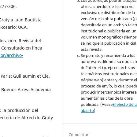
Los autores/as podrán adopta
 277-306.
otros acuerdos de licencia no
exclusiva de distribución de la
versión de la obra publicada (p. 
Graty a Juan Bautista
depositarla en un archivo tele
 Rosario: UCA.
institucional o publicarla en un
volumen monográfico) siempr
deración. Revista del
se indique la publicación inicial
. Consultado en línea
esta revista.
or/archivo-
Se permite y recomienda a los
autores/as difundir su obra a t
de Internet (p. ej.: en archivos
telemáticos institucionales o e
Paris: Guillaumin et Cie.
página web) antes y durante e
proceso de envío, lo cual pued
. Buenos Aires: Academia
producir intercambios interesa
aumentar las citas de la obra
publicada. (Véase
El efecto del 
: la producción del
abierto
).
yectoria de Alfred du Graty
Cómo citar