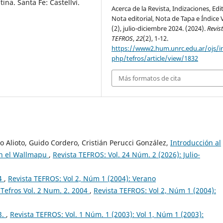
ina. Santa Fe: Castellví.
Acerca de la Revista, Indizaciones, Edi
Nota editorial, Nota de Tapa e Índice 
(2), julio-diciembre 2024. (2024).
Revis
TEFROS
,
22
(2), 1-12.
https://www2.hum.unrc.edu.ar/ojs/i
php/tefros/article/view/1832
Más formatos de cita
 Alioto, Guido Cordero, Cristián Perucci González,
Introducción al
 en el Wallmapu
,
Revista TEFROS: Vol. 24 Núm. 2 (2026): Julio-
04
,
Revista TEFROS: Vol 2, Núm 1 (2004): Verano
Tefros Vol. 2 Num. 2. 2004
,
Revista TEFROS: Vol 2, Núm 1 (2004):
3.
,
Revista TEFROS: Vol. 1 Núm. 1 (2003): Vol 1, Núm 1 (2003):