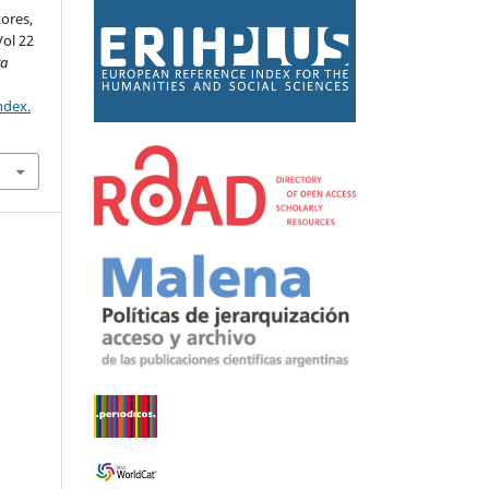
tores,
Vol 22
ta
ndex.