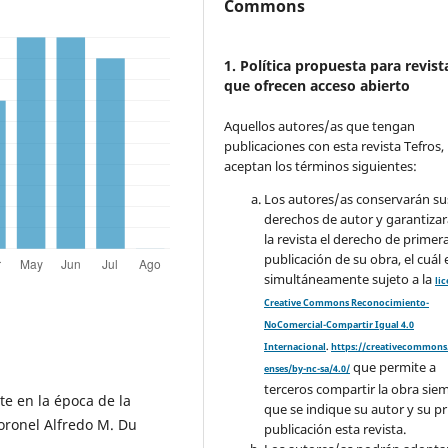
Commons
1. Política propuesta para revist
que ofrecen acceso abierto
Aquellos autores/as que tengan
publicaciones con esta revista Tefros,
aceptan los términos siguientes:
Los autores/as conservarán su
derechos de autor y garantizar
la revista el derecho de primer
publicación de su obra, el cuál 
simultáneamente sujeto a la
li
Creative Commons Reconocimiento-
NoComercial-Compartir Igual 4.0
Internacional
.
https://creativecommons.
que permite a
enses/by-nc-sa/4.0/
terceros compartir la obra sie
te en la época de la
que se indique su autor y su p
oronel Alfredo M. Du
publicación esta revista.