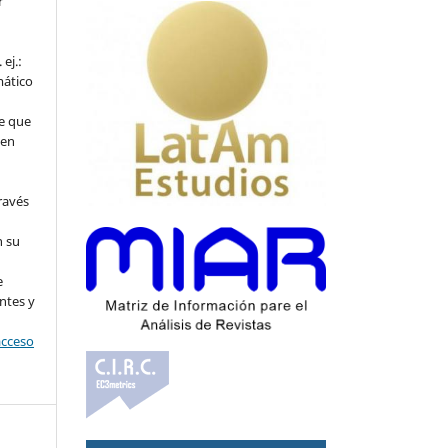
r
ej.:
mático
e que
 en
ravés
n su
l
e
ntes y
acceso