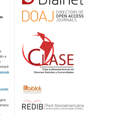
as
s
án a
a
estará
cencia de
org/lic
mpre
rimera