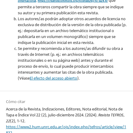
que
Internacional
.
https://creativecommons.org/licenses/by-nc-sa/4.0/
permite a terceros compartir la obra siempre que se indique
su autor y su primera publicación esta revista.
Los autores/as podrán adoptar otros acuerdos de licencia no
exclusiva de distribución de la versión de la obra publicada (p.
ej.: depositarla en un archivo telemático institucional o
publicarla en un volumen monográfico) siempre que se
indique la publicación inicial en esta revista.
Se permite y recomienda a los autores/as difundir su obra a
través de Internet (p. ej.: en archivos telemáticos
institucionales o en su página web) antes y durante el
proceso de envío, lo cual puede producir intercambios
interesantes y aumentar las citas de la obra publicada.
(Véase
El efecto del acceso abierto
).
Cómo citar
Acerca de la Revista, Indizaciones, Editores, Nota editorial, Nota de
Tapa e Índice Vol 22 (2), julio-diciembre 2024. (2024).
Revista TEFROS
,
22
(2), 1-12.
https://www2.hum.unrc.edu.ar/ojs/index.php/tefros/article/view/1
832