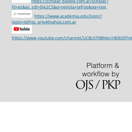
https://scholar.google.com.ar/scholar?
hl=es&as_sdt=0%2C5&q=revista+tefros&oq=revi
https://www.academia.edu/login?
login=tefros_ar%40yahoo.com.ar
https://www.youtube.com/channel/UCBcX79BNecrHERO9T