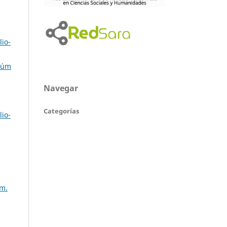
lio-
 Núm
Navegar
Categorías
lio-
úm.