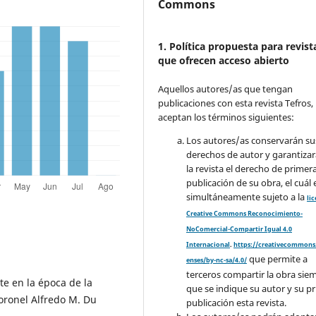
Commons
1. Política propuesta para revist
que ofrecen acceso abierto
Aquellos autores/as que tengan
publicaciones con esta revista Tefros,
aceptan los términos siguientes:
Los autores/as conservarán su
derechos de autor y garantizar
la revista el derecho de primer
publicación de su obra, el cuál 
simultáneamente sujeto a la
li
Creative Commons Reconocimiento-
NoComercial-Compartir Igual 4.0
Internacional
.
https://creativecommons.
que permite a
enses/by-nc-sa/4.0/
terceros compartir la obra sie
te en la época de la
que se indique su autor y su p
oronel Alfredo M. Du
publicación esta revista.