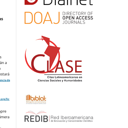
as
s
án a
a
estará
cencia de
org/lic
mpre
rimera