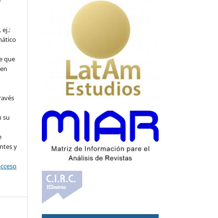
r
ej.:
mático
e que
 en
ravés
n su
l
e
ntes y
acceso