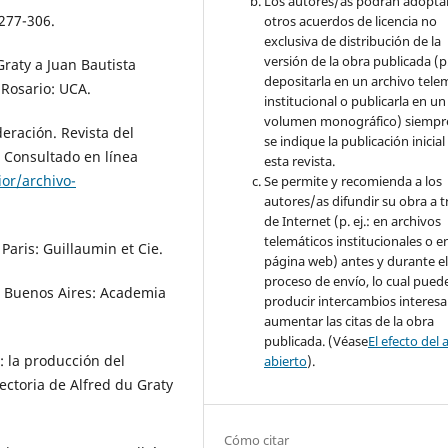
Los autores/as podrán adopta
 277-306.
otros acuerdos de licencia no
exclusiva de distribución de la
versión de la obra publicada (p. 
Graty a Juan Bautista
depositarla en un archivo tele
 Rosario: UCA.
institucional o publicarla en un
volumen monográfico) siempr
deración. Revista del
se indique la publicación inicial
. Consultado en línea
esta revista.
or/archivo-
Se permite y recomienda a los
autores/as difundir su obra a t
de Internet (p. ej.: en archivos
telemáticos institucionales o e
Paris: Guillaumin et Cie.
página web) antes y durante e
proceso de envío, lo cual pued
. Buenos Aires: Academia
producir intercambios interesa
aumentar las citas de la obra
publicada. (Véase
El efecto del 
: la producción del
abierto
).
yectoria de Alfred du Graty
Cómo citar