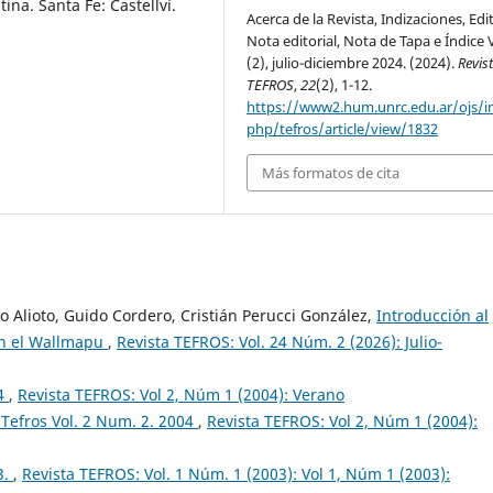
ina. Santa Fe: Castellví.
Acerca de la Revista, Indizaciones, Edi
Nota editorial, Nota de Tapa e Índice 
(2), julio-diciembre 2024. (2024).
Revis
TEFROS
,
22
(2), 1-12.
https://www2.hum.unrc.edu.ar/ojs/i
php/tefros/article/view/1832
Más formatos de cita
 Alioto, Guido Cordero, Cristián Perucci González,
Introducción al
 en el Wallmapu
,
Revista TEFROS: Vol. 24 Núm. 2 (2026): Julio-
04
,
Revista TEFROS: Vol 2, Núm 1 (2004): Verano
Tefros Vol. 2 Num. 2. 2004
,
Revista TEFROS: Vol 2, Núm 1 (2004):
3.
,
Revista TEFROS: Vol. 1 Núm. 1 (2003): Vol 1, Núm 1 (2003):