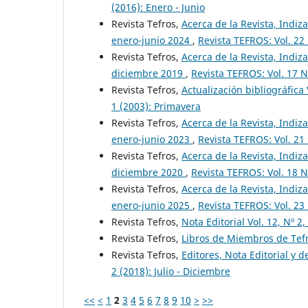
(2016): Enero - Junio
Revista Tefros,
Acerca de la Revista, Indiza
enero-junio 2024
,
Revista TEFROS: Vol. 22
Revista Tefros,
Acerca de la Revista, Indiza
diciembre 2019
,
Revista TEFROS: Vol. 17 N
Revista Tefros,
Actualización bibliográfica
1 (2003): Primavera
Revista Tefros,
Acerca de la Revista, Indiza
enero-junio 2023
,
Revista TEFROS: Vol. 21
Revista Tefros,
Acerca de la Revista, Indiza
diciembre 2020
,
Revista TEFROS: Vol. 18 N
Revista Tefros,
Acerca de la Revista, Indiza
enero-junio 2025
,
Revista TEFROS: Vol. 23
Revista Tefros,
Nota Editorial Vol. 12, Nº 
Revista Tefros,
Libros de Miembros de Tefr
Revista Tefros,
Editores, Nota Editorial y d
2 (2018): Julio - Diciembre
<<
<
1
2
3
4
5
6
7
8
9
10
>
>>