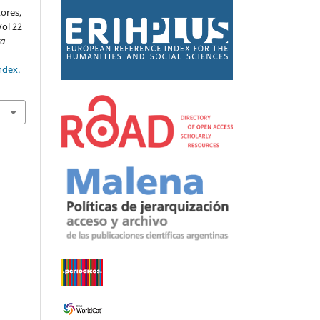
tores,
Vol 22
ta
ndex.