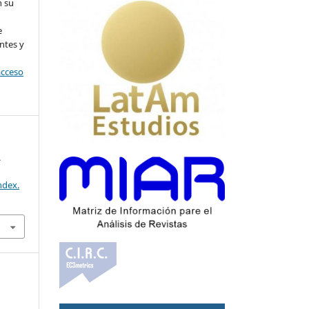
n su
l
e
ntes y
acceso
.
ndex.