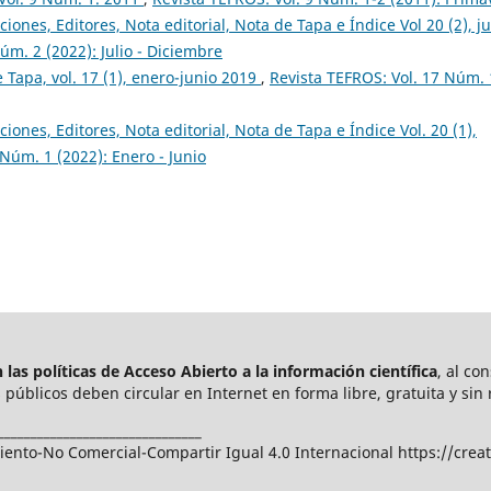
ciones, Editores, Nota editorial, Nota de Tapa e Índice Vol 20 (2), ju
úm. 2 (2022): Julio - Diciembre
e Tapa, vol. 17 (1), enero-junio 2019
,
Revista TEFROS: Vol. 17 Núm. 
ciones, Editores, Nota editorial, Nota de Tapa e Índice Vol. 20 (1),
 Núm. 1 (2022): Enero - Junio
las políticas de Acceso Abierto a
la información científica
, al co
públicos deben circular en Internet en forma libre, gratuita y sin 
_______________________________
nto-No Comercial-Compartir Igual 4.0 Internacional https://crea