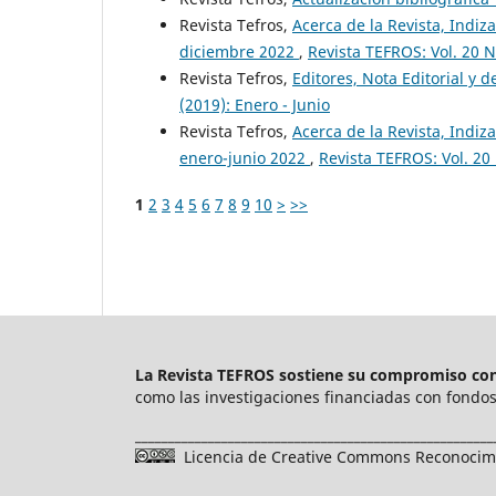
Revista Tefros,
Acerca de la Revista, Indiza
diciembre 2022
,
Revista TEFROS: Vol. 20 N
Revista Tefros,
Editores, Nota Editorial y d
(2019): Enero - Junio
Revista Tefros,
Acerca de la Revista, Indiza
enero-junio 2022
,
Revista TEFROS: Vol. 20
1
2
3
4
5
6
7
8
9
10
>
>>
La Revista TEFROS sostiene su compromiso con 
como las investigaciones financiadas con fondos 
______________________________________________________
Licencia de Creative Commons Reconocimie