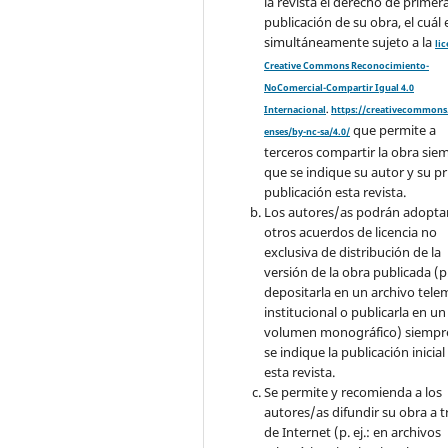
la revista el derecho de primer
publicación de su obra, el cuál 
simultáneamente sujeto a la
li
Creative Commons Reconocimiento-
NoComercial-Compartir Igual 4.0
Internacional
.
https://creativecommons.
que permite a
enses/by-nc-sa/4.0/
terceros compartir la obra sie
que se indique su autor y su p
publicación esta revista.
Los autores/as podrán adopta
otros acuerdos de licencia no
exclusiva de distribución de la
versión de la obra publicada (p. 
depositarla en un archivo tele
institucional o publicarla en un
volumen monográfico) siempr
se indique la publicación inicial
esta revista.
Se permite y recomienda a los
autores/as difundir su obra a t
de Internet (p. ej.: en archivos