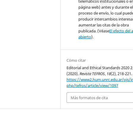
telemáticos institucionales o e
página web) antes y durante e
proceso de envío, lo cual pued
producir intercambios interesa
aumentar las citas de la obra
publicada. (Véase
El efecto del 
abierto
).
Cómo citar
Editorial and Ethical Standards 2020 2
(2020).
Revista TEFROS
,
18
(2), 218-221.
https://www2.hum.unrc.edu.ar/ojs/i
php/tefros/article/view/1097
Más formatos de cita