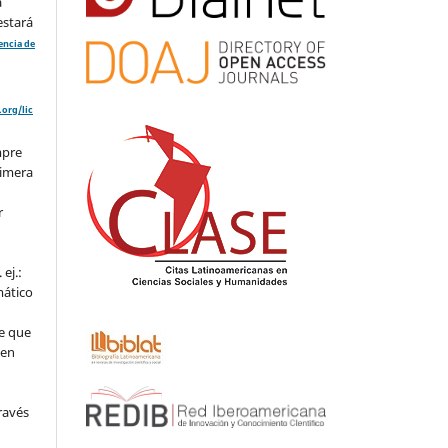
a
estará
cencia de
org/lic
mpre
rimera
r
ej.:
mático
e que
 en
ravés