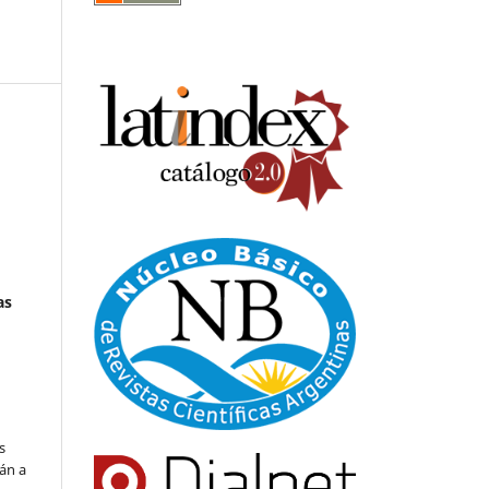
as
s
án a