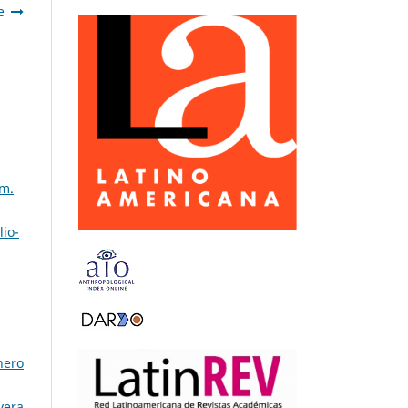
e
úm.
lio-
nero
vera