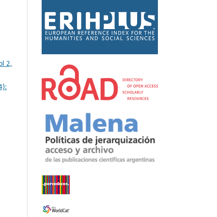
l 2,
4):