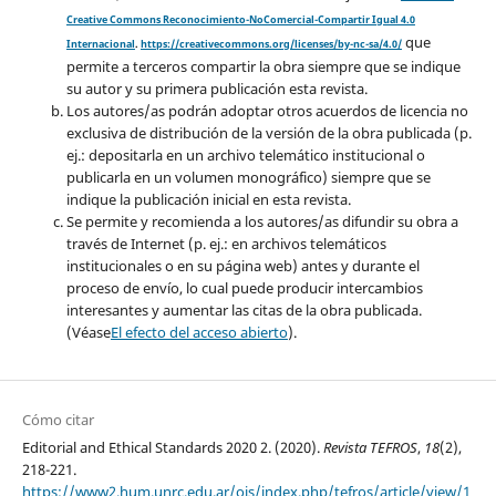
Creative Commons Reconocimiento-NoComercial-Compartir Igual 4.0
que
Internacional
.
https://creativecommons.org/licenses/by-nc-sa/4.0/
permite a terceros compartir la obra siempre que se indique
su autor y su primera publicación esta revista.
Los autores/as podrán adoptar otros acuerdos de licencia no
exclusiva de distribución de la versión de la obra publicada (p.
ej.: depositarla en un archivo telemático institucional o
publicarla en un volumen monográfico) siempre que se
indique la publicación inicial en esta revista.
Se permite y recomienda a los autores/as difundir su obra a
través de Internet (p. ej.: en archivos telemáticos
institucionales o en su página web) antes y durante el
proceso de envío, lo cual puede producir intercambios
interesantes y aumentar las citas de la obra publicada.
(Véase
El efecto del acceso abierto
).
Cómo citar
Editorial and Ethical Standards 2020 2. (2020).
Revista TEFROS
,
18
(2),
218-221.
https://www2.hum.unrc.edu.ar/ojs/index.php/tefros/article/view/1