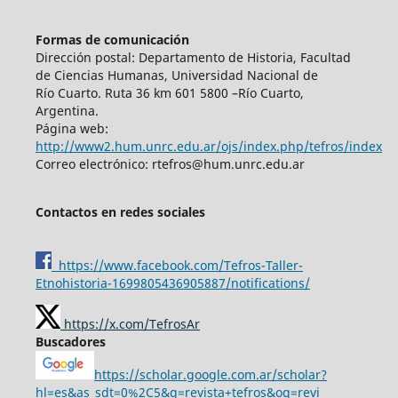
Formas de comunicación
Dirección postal: Departamento de Historia, Facultad
de Ciencias Humanas, Universidad Nacional de
Río Cuarto. Ruta 36 km 601 5800 –Río Cuarto,
Argentina.
Página web:
http://www2.hum.unrc.edu.ar/ojs/index.php/tefros/index
Correo electrónico: rtefros@hum.unrc.edu.ar
Contactos en redes sociales
https://www.facebook.com/Tefros-Taller-
Etnohistoria-1699805436905887/notifications/
https://x.com/TefrosAr
Buscadores
https://scholar.google.com.ar/scholar?
hl=es&as_sdt=0%2C5&q=revista+tefros&oq=revi