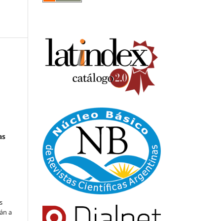
as
s
án a