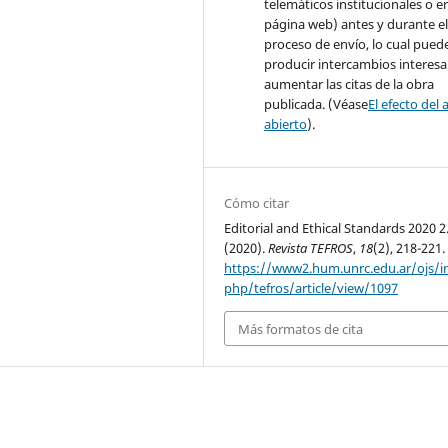
telemáticos institucionales o e
página web) antes y durante e
proceso de envío, lo cual pued
producir intercambios interesa
aumentar las citas de la obra
publicada. (Véase
El efecto del 
abierto
).
Cómo citar
Editorial and Ethical Standards 2020 2
(2020).
Revista TEFROS
,
18
(2), 218-221.
https://www2.hum.unrc.edu.ar/ojs/i
php/tefros/article/view/1097
Más formatos de cita