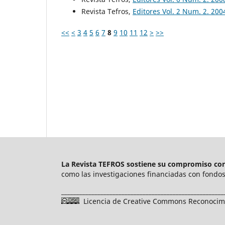
Revista Tefros,
Editores Vol. 2 Num. 2. 20
<<
<
3
4
5
6
7
8
9
10
11
12
>
>>
La Revista TEFROS sostiene su compromiso con 
como las investigaciones financiadas con fondos 
______________________________________________________
Licencia de Creative Commons Reconocimie