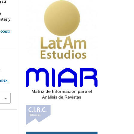
n su
l
e
ntes y
acceso
.
ndex.