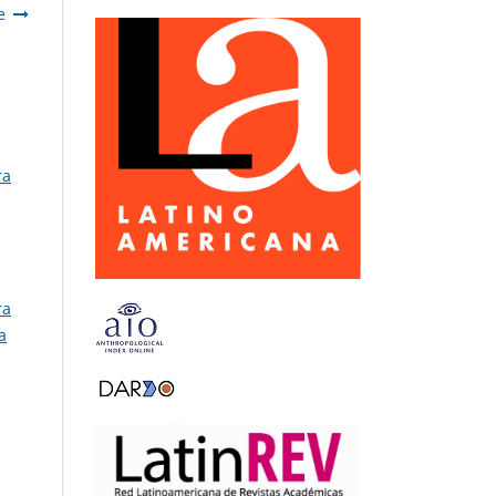
e
ra
ra
a