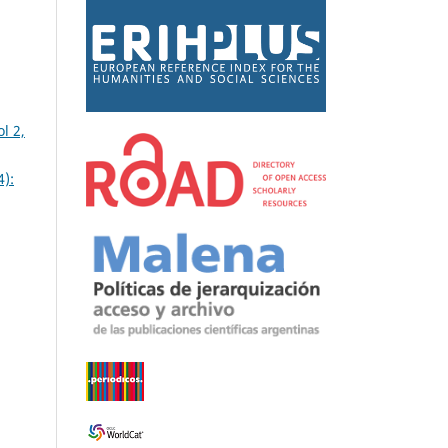
l 2,
4):