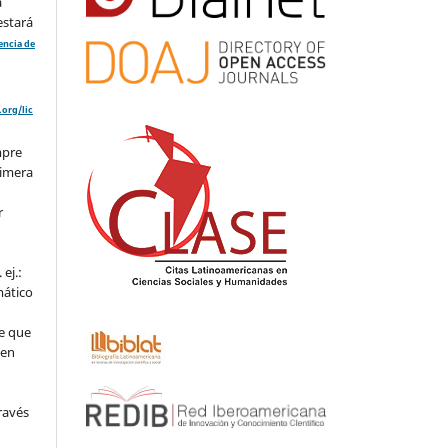
a
estará
cencia de
org/lic
mpre
rimera
r
ej.:
mático
e que
 en
ravés