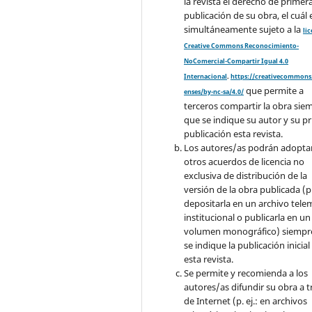
la revista el derecho de primer
publicación de su obra, el cuál 
simultáneamente sujeto a la
li
Creative Commons Reconocimiento-
NoComercial-Compartir Igual 4.0
Internacional
.
https://creativecommons.
que permite a
enses/by-nc-sa/4.0/
terceros compartir la obra sie
que se indique su autor y su p
publicación esta revista.
Los autores/as podrán adopta
otros acuerdos de licencia no
exclusiva de distribución de la
versión de la obra publicada (p. 
depositarla en un archivo tele
institucional o publicarla en un
volumen monográfico) siempr
se indique la publicación inicial
esta revista.
Se permite y recomienda a los
autores/as difundir su obra a t
de Internet (p. ej.: en archivos