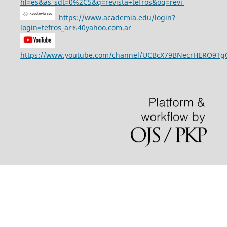
hl=es&as_sdt=0%2C5&q=revista+tefros&oq=revi
https://www.academia.edu/login?
login=tefros_ar%40yahoo.com.ar
https://www.youtube.com/channel/UCBcX79BNecrHERO9T