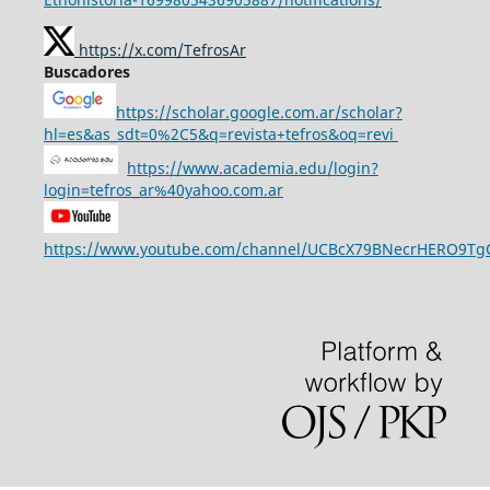
https://x.com/TefrosAr
Buscadores
https://scholar.google.com.ar/scholar?
hl=es&as_sdt=0%2C5&q=revista+tefros&oq=revi
https://www.academia.edu/login?
login=tefros_ar%40yahoo.com.ar
https://www.youtube.com/channel/UCBcX79BNecrHERO9T