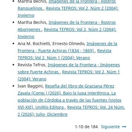
Martha Bechis,
Imágenes de la Frontera - Rostros
Ranquelinos
,
Revista TEFROS: Vol 2, Núm 2 (2004):
Invierno
Martha Bechis,
Imágenes de la Frontera - Rostros
Aborigenes
,
Revista TEFROS: Vol 2, Núm 2 (2004):
Invierno
Ana M. Rochietti, Ernesto Olmedo,
Imágenes de la
Frontera - Fuerte Achiras (1834 - 1869)
,
Revista
TEFROS: Vol 2, Núm 1 (2004): Verano
Revista Tefros,
Imágenes de la Frontera - Imágenes
sobre Fuerte Achiras
,
Revista TEFROS: Vol 2, Núm 1
(2004): Verano
Ivan Baggini,
Reseña del libro de Graciana Pérez
Zavala (Comp.) (2026). Bajo la lupa interétnica. La
población de Córdoba a través de las fuentes (siglos
XVI-XXI). UniRío Editora
,
Revista TEFROS: Vol. 24 Núm.
2 (2026): Julio- Diciembre
1-10 de 184
Siguiente