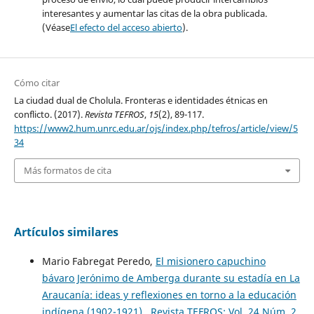
interesantes y aumentar las citas de la obra publicada.
(Véase
El efecto del acceso abierto
).
Cómo citar
La ciudad dual de Cholula. Fronteras e identidades étnicas en
conflicto. (2017).
Revista TEFROS
,
15
(2), 89-117.
https://www2.hum.unrc.edu.ar/ojs/index.php/tefros/article/view/5
34
Más formatos de cita
Artículos similares
Mario Fabregat Peredo,
El misionero capuchino
bávaro Jerónimo de Amberga durante su estadía en La
Araucanía: ideas y reflexiones en torno a la educación
indígena (1902-1921)
,
Revista TEFROS: Vol. 24 Núm. 2