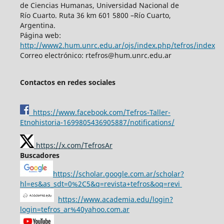
de Ciencias Humanas, Universidad Nacional de
Río Cuarto. Ruta 36 km 601 5800 –Río Cuarto,
Argentina.
Página web:
http://www2.hum.unrc.edu.ar/ojs/index.php/tefros/index
Correo electrónico: rtefros@hum.unrc.edu.ar
Contactos en redes sociales
https://www.facebook.com/Tefros-Taller-
Etnohistoria-1699805436905887/notifications/
https://x.com/TefrosAr
Buscadores
https://scholar.google.com.ar/scholar?
hl=es&as_sdt=0%2C5&q=revista+tefros&oq=revi
https://www.academia.edu/login?
login=tefros_ar%40yahoo.com.ar