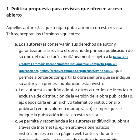
1. Política propuesta para revistas que ofrecen acceso
abierto
Aquellos autores/as que tengan publicaciones con esta revista
Tefros, aceptan los términos siguientes:
Los autores/as conservarán sus derechos de autor y
garantizarán a la revista el derecho de primera publicación de
su obra, el cuál estará simultáneamente sujeto a la
licencia de
Creative Commons Reconocimiento-NoComercial-Compartir Igual 4.0
que
Internacional
.
https://creativecommons.org/licenses/by-nc-sa/4.0/
permite a terceros compartir la obra siempre que se indique
su autor y su primera publicación esta revista.
Los autores/as podrán adoptar otros acuerdos de licencia no
exclusiva de distribución de la versión de la obra publicada (p.
ej.: depositarla en un archivo telemático institucional o
publicarla en un volumen monográfico) siempre que se
indique la publicación inicial en esta revista.
Se permite y recomienda a los autores/as difundir su obra a
través de Internet (p. ej.: en archivos telemáticos
institucionales o en su página web) antes y durante el
proceso de envío, lo cual puede producir intercambios