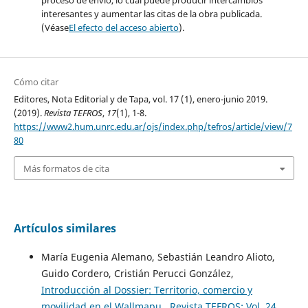
proceso de envío, lo cual puede producir intercambios
interesantes y aumentar las citas de la obra publicada.
(Véase
El efecto del acceso abierto
).
Cómo citar
Editores, Nota Editorial y de Tapa, vol. 17 (1), enero-junio 2019.
(2019).
Revista TEFROS
,
17
(1), 1-8.
https://www2.hum.unrc.edu.ar/ojs/index.php/tefros/article/view/7
80
Más formatos de cita
Artículos similares
María Eugenia Alemano, Sebastián Leandro Alioto,
Guido Cordero, Cristián Perucci González,
Introducción al Dossier: Territorio, comercio y
movilidad en el Wallmapu
,
Revista TEFROS: Vol. 24