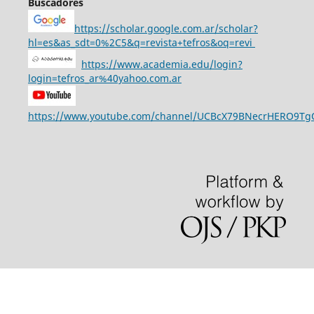
Buscadores
https://scholar.google.com.ar/scholar?
hl=es&as_sdt=0%2C5&q=revista+tefros&oq=revi
https://www.academia.edu/login?
login=tefros_ar%40yahoo.com.ar
https://www.youtube.com/channel/UCBcX79BNecrHERO9T