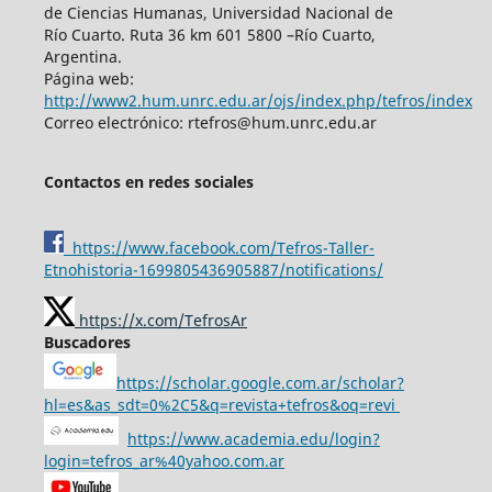
de Ciencias Humanas, Universidad Nacional de
Río Cuarto. Ruta 36 km 601 5800 –Río Cuarto,
Argentina.
Página web:
http://www2.hum.unrc.edu.ar/ojs/index.php/tefros/index
Correo electrónico: rtefros@hum.unrc.edu.ar
Contactos en redes sociales
https://www.facebook.com/Tefros-Taller-
Etnohistoria-1699805436905887/notifications/
https://x.com/TefrosAr
Buscadores
https://scholar.google.com.ar/scholar?
hl=es&as_sdt=0%2C5&q=revista+tefros&oq=revi
https://www.academia.edu/login?
login=tefros_ar%40yahoo.com.ar