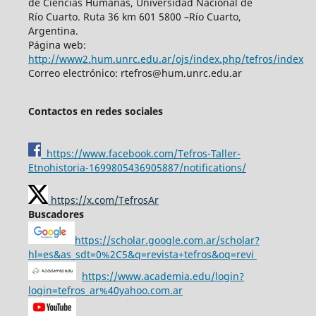
de Ciencias Humanas, Universidad Nacional de
Río Cuarto. Ruta 36 km 601 5800 –Río Cuarto,
Argentina.
Página web:
http://www2.hum.unrc.edu.ar/ojs/index.php/tefros/index
Correo electrónico: rtefros@hum.unrc.edu.ar
Contactos en redes sociales
https://www.facebook.com/Tefros-Taller-
Etnohistoria-1699805436905887/notifications/
https://x.com/TefrosAr
Buscadores
https://scholar.google.com.ar/scholar?
hl=es&as_sdt=0%2C5&q=revista+tefros&oq=revi
https://www.academia.edu/login?
login=tefros_ar%40yahoo.com.ar