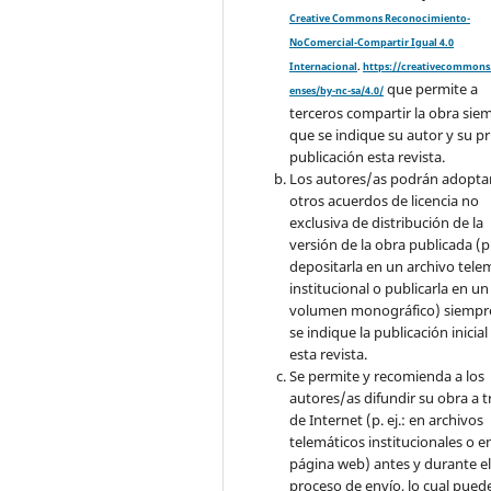
Creative Commons Reconocimiento-
NoComercial-Compartir Igual 4.0
Internacional
.
https://creativecommons.
que permite a
enses/by-nc-sa/4.0/
terceros compartir la obra sie
que se indique su autor y su p
publicación esta revista.
Los autores/as podrán adopta
otros acuerdos de licencia no
exclusiva de distribución de la
versión de la obra publicada (p. 
depositarla en un archivo tele
institucional o publicarla en un
volumen monográfico) siempr
se indique la publicación inicial
esta revista.
Se permite y recomienda a los
autores/as difundir su obra a t
de Internet (p. ej.: en archivos
telemáticos institucionales o e
página web) antes y durante e
proceso de envío, lo cual pued