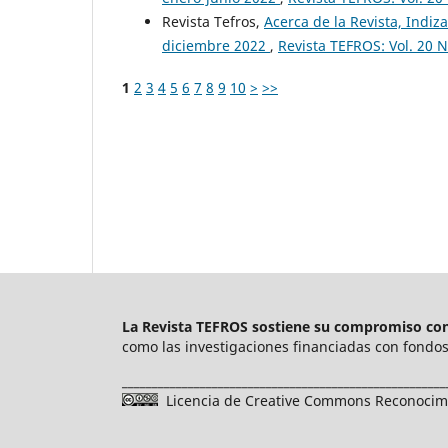
Revista Tefros,
Acerca de la Revista, Indiza
diciembre 2022
,
Revista TEFROS: Vol. 20 N
1
2
3
4
5
6
7
8
9
10
>
>>
La Revista TEFROS sostiene su compromiso con 
como las investigaciones financiadas con fondos 
______________________________________________________
Licencia de Creative Commons Reconocimie