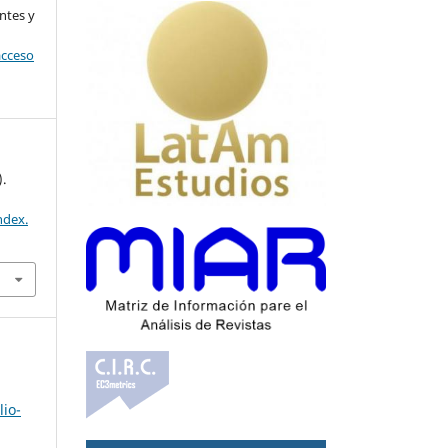
ntes y
acceso
).
ndex.
lio-