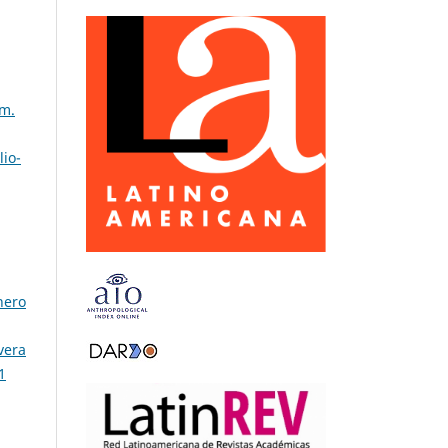
úm.
lio-
nero
vera
1