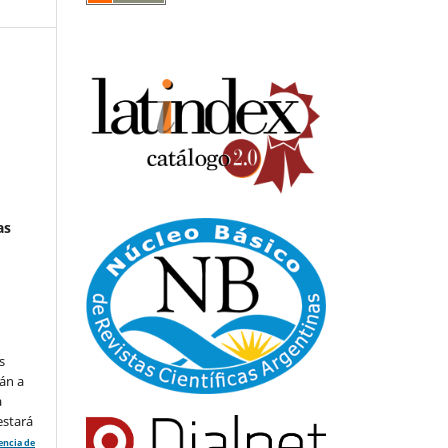
as
s
án a
a
estará
cencia de