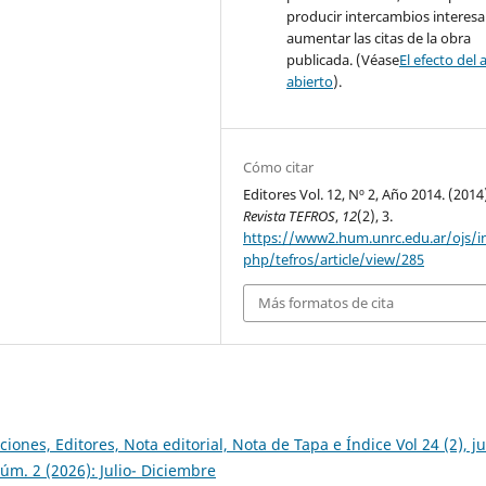
producir intercambios interesa
aumentar las citas de la obra
publicada. (Véase
El efecto del 
abierto
).
Cómo citar
Editores Vol. 12, Nº 2, Año 2014. (2014
Revista TEFROS
,
12
(2), 3.
https://www2.hum.unrc.edu.ar/ojs/i
php/tefros/article/view/285
Más formatos de cita
ciones, Editores, Nota editorial, Nota de Tapa e Índice Vol 24 (2), ju
úm. 2 (2026): Julio- Diciembre