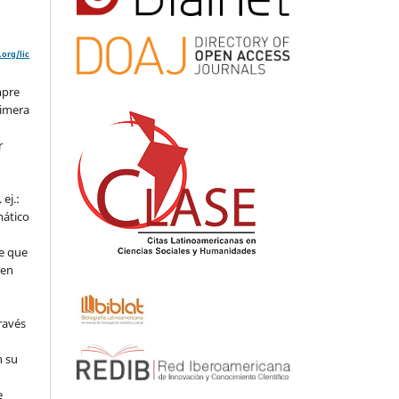
org/lic
mpre
rimera
r
ej.:
mático
e que
 en
ravés
n su
l
e