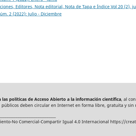
ciones, Editores, Nota editorial, Nota de Tapa e Índice Vol 20 (2), ju
úm. 2 (2022): Julio - Diciembre
las políticas de Acceso Abierto a
la información científica
, al co
públicos deben circular en Internet en forma libre, gratuita y sin 
_______________________________
nto-No Comercial-Compartir Igual 4.0 Internacional https://crea