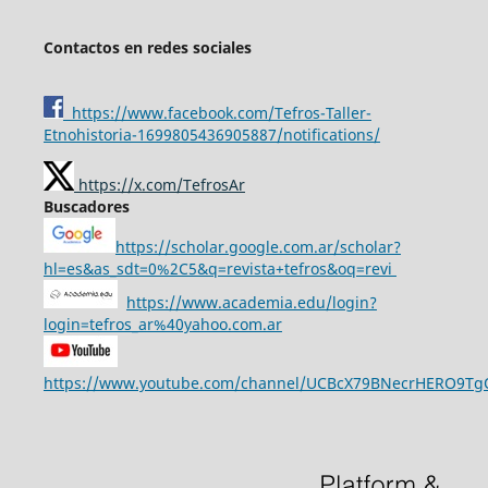
Contactos en redes sociales
https://www.facebook.com/Tefros-Taller-
Etnohistoria-1699805436905887/notifications/
https://x.com/TefrosAr
Buscadores
https://scholar.google.com.ar/scholar?
hl=es&as_sdt=0%2C5&q=revista+tefros&oq=revi
https://www.academia.edu/login?
login=tefros_ar%40yahoo.com.ar
https://www.youtube.com/channel/UCBcX79BNecrHERO9T