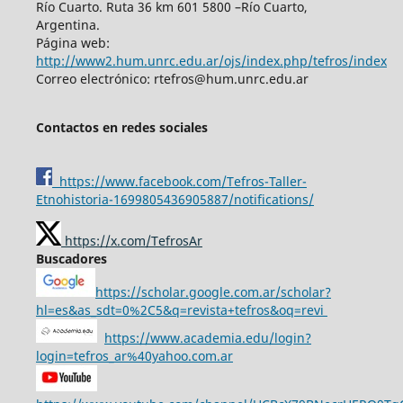
Río Cuarto. Ruta 36 km 601 5800 –Río Cuarto,
Argentina.
Página web:
http://www2.hum.unrc.edu.ar/ojs/index.php/tefros/index
Correo electrónico: rtefros@hum.unrc.edu.ar
Contactos en redes sociales
https://www.facebook.com/Tefros-Taller-
Etnohistoria-1699805436905887/notifications/
https://x.com/TefrosAr
Buscadores
https://scholar.google.com.ar/scholar?
hl=es&as_sdt=0%2C5&q=revista+tefros&oq=revi
https://www.academia.edu/login?
login=tefros_ar%40yahoo.com.ar