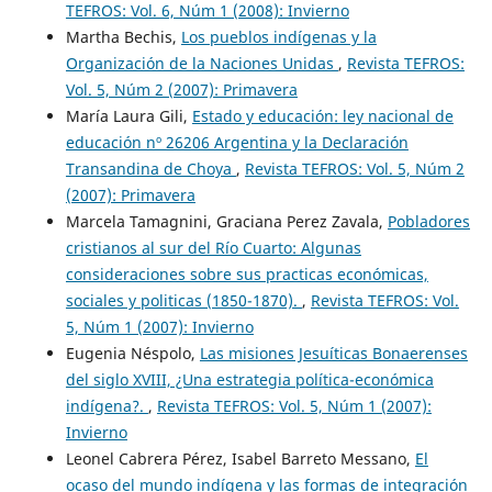
TEFROS: Vol. 6, Núm 1 (2008): Invierno
Martha Bechis,
Los pueblos indígenas y la
Organización de la Naciones Unidas
,
Revista TEFROS:
Vol. 5, Núm 2 (2007): Primavera
María Laura Gili,
Estado y educación: ley nacional de
educación nº 26206 Argentina y la Declaración
Transandina de Choya
,
Revista TEFROS: Vol. 5, Núm 2
(2007): Primavera
Marcela Tamagnini, Graciana Perez Zavala,
Pobladores
cristianos al sur del Río Cuarto: Algunas
consideraciones sobre sus practicas económicas,
sociales y politicas (1850-1870).
,
Revista TEFROS: Vol.
5, Núm 1 (2007): Invierno
Eugenia Néspolo,
Las misiones Jesuíticas Bonaerenses
del siglo XVIII, ¿Una estrategia política-económica
indígena?.
,
Revista TEFROS: Vol. 5, Núm 1 (2007):
Invierno
Leonel Cabrera Pérez, Isabel Barreto Messano,
El
ocaso del mundo indígena y las formas de integración