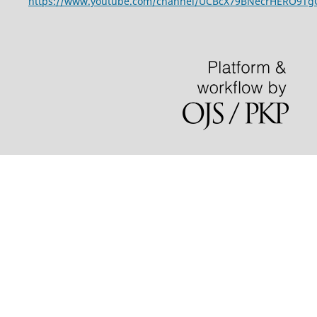
https://www.youtube.com/channel/UCBcX79BNecrHERO9T