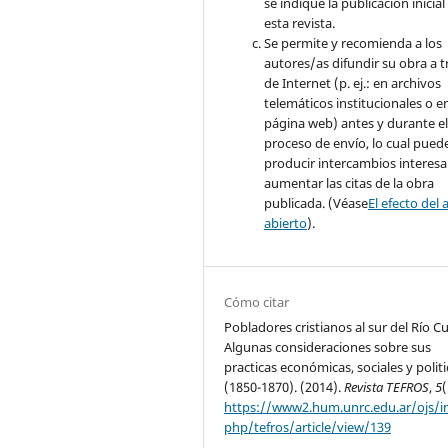
se indique la publicación inicial
esta revista.
Se permite y recomienda a los
autores/as difundir su obra a t
de Internet (p. ej.: en archivos
telemáticos institucionales o e
página web) antes y durante e
proceso de envío, lo cual pued
producir intercambios interesa
aumentar las citas de la obra
publicada. (Véase
El efecto del 
abierto
).
Cómo citar
Pobladores cristianos al sur del Río C
Algunas consideraciones sobre sus
practicas económicas, sociales y politi
(1850-1870). (2014).
Revista TEFROS
,
5
(
https://www2.hum.unrc.edu.ar/ojs/i
php/tefros/article/view/139