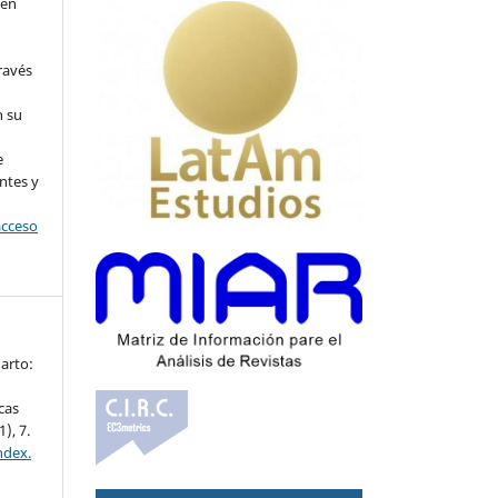
 en
ravés
n su
l
e
ntes y
acceso
uarto:
cas
1), 7.
ndex.