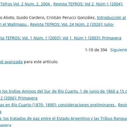
Tefros Vol. 2 Num. 2. 2004
,
Revista TEFROS: Vol 2, Núm 1 (2004):
 Alioto, Guido Cordero, Cristián Perucci González,
Introducción al
 en el Wallmapu
,
Revista TEFROS: Vol. 24 Núm. 2 (2026): Julio-
sta TEFROS: Vol. 1 Núm. 1 (2003): Vol 1, Núm 1 (2003): Primavera
1-10 de 394
Siguient
tud avanzada
para este artículo.
 los Indios Amigos del Sur de Río Cuarto. 1 de junio de 1860 a 15 
 2 (2006): Primavera
as en Río Cuarto (1870- 1890): consideraciones preliminares
,
Revi
a
a: los tratados de paz entre el Estado Argentino y las Tribus Ranqu
mavera