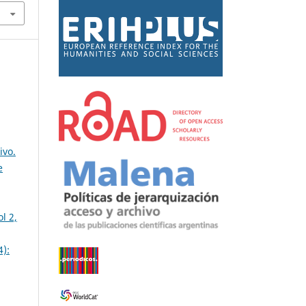
ivo.
e
l 2,
4):