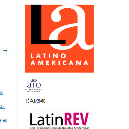
e
de
sta
eles