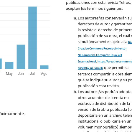
publicaciones con esta revista Tefros,
aceptan los términos siguientes:
Los autores/as conservarán su
derechos de autor y garantizar
la revista el derecho de primer
publicación de su obra, el cuál 
simultáneamente sujeto a la
li
Creative Commons Reconocimiento-
NoComercial-Compartir Igual 4.0
Internacional
.
https://creativecommons.
que permite a
enses/by-nc-sa/4.0/
terceros compartir la obra sie
que se indique su autor y su p
publicación esta revista.
Los autores/as podrán adopta
otros acuerdos de licencia no
exclusiva de distribución de la
versión de la obra publicada (p. 
próximamente.
depositarla en un archivo tele
institucional o publicarla en un
volumen monográfico) siempr