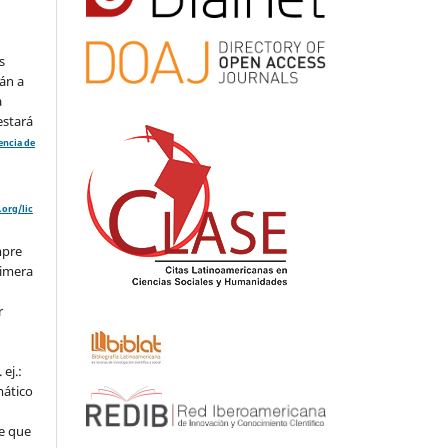
s
án a
a
estará
cencia de
org/lic
mpre
rimera
r
ej.:
mático
e que