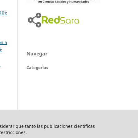
10):
ón a
):
Navegar
1
Categorías
nsiderar que tanto las publicaciones científicas
restricciones.