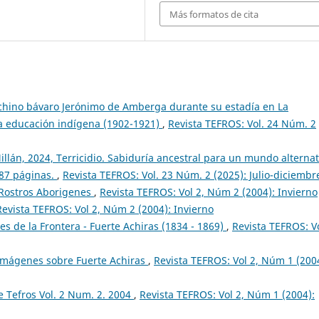
Más formatos de cita
chino bávaro Jerónimo de Amberga durante su estadía en La
 la educación indígena (1902-1921)
,
Revista TEFROS: Vol. 24 Núm. 2
illán, 2024, Terricidio. Sabiduría ancestral para un mundo alternat
187 páginas.
,
Revista TEFROS: Vol. 23 Núm. 2 (2025): Julio-diciembr
 Rostros Aborigenes
,
Revista TEFROS: Vol 2, Núm 2 (2004): Invierno
Revista TEFROS: Vol 2, Núm 2 (2004): Invierno
s de la Frontera - Fuerte Achiras (1834 - 1869)
,
Revista TEFROS: Vo
 Imágenes sobre Fuerte Achiras
,
Revista TEFROS: Vol 2, Núm 1 (200
 Tefros Vol. 2 Num. 2. 2004
,
Revista TEFROS: Vol 2, Núm 1 (2004):