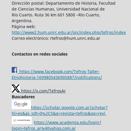
Dirección postal: Departamento de Historia, Facultad
de Ciencias Humanas, Universidad Nacional de
Río Cuarto. Ruta 36 km 601 5800 –Río Cuarto,
Argentina.
Página web:
http://www2.hum.unrc.edu.ar/ojs/index.php/tefros/index
Correo electrónico: rtefros@hum.unrc.edu.ar
Contactos en redes sociales
https://www.facebook.com/Tefros-Taller-
Etnohistoria-1699805436905887/notifications/
https://x.com/TefrosAr
Buscadores
https://scholar.google.com.ar/scholar?
hl=es&as_sdt=0%2C5&q=revista+tefros&oq=revi
https://www.academia.edu/login?
login=tefros_ar%40yahoo.com.ar