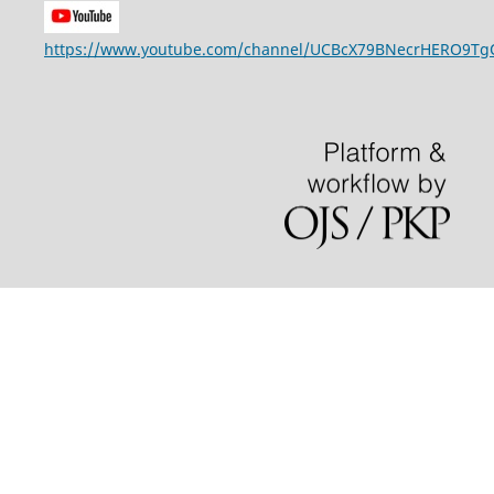
https://www.youtube.com/channel/UCBcX79BNecrHERO9T