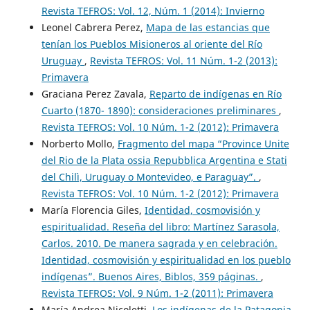
Revista TEFROS: Vol. 12, Núm. 1 (2014): Invierno
Leonel Cabrera Perez,
Mapa de las estancias que
tenían los Pueblos Misioneros al oriente del Río
Uruguay
,
Revista TEFROS: Vol. 11 Núm. 1-2 (2013):
Primavera
Graciana Perez Zavala,
Reparto de indígenas en Río
Cuarto (1870- 1890): consideraciones preliminares
,
Revista TEFROS: Vol. 10 Núm. 1-2 (2012): Primavera
Norberto Mollo,
Fragmento del mapa “Province Unite
del Rio de la Plata ossia Repubblica Argentina e Stati
del Chilì, Uruguay o Montevideo, e Paraguay”.
,
Revista TEFROS: Vol. 10 Núm. 1-2 (2012): Primavera
María Florencia Giles,
Identidad, cosmovisión y
espiritualidad. Reseña del libro: Martínez Sarasola,
Carlos. 2010. De manera sagrada y en celebración.
Identidad, cosmovisión y espiritualidad en los pueblo
indígenas”. Buenos Aires, Biblos, 359 páginas.
,
Revista TEFROS: Vol. 9 Núm. 1-2 (2011): Primavera
María Andrea Nicoletti,
Los indígenas de la Patagonia