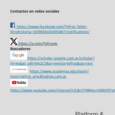
Contactos en redes sociales
https://www.facebook.com/Tefros-Taller-
Etnohistoria-1699805436905887/notifications/
https://x.com/TefrosAr
Buscadores
https://scholar.google.com.ar/scholar?
hl=es&as_sdt=0%2C5&q=revista+tefros&oq=revi
https://www.academia.edu/login?
login=tefros_ar%40yahoo.com.ar
https://www.youtube.com/channel/UCBcX79BNecrHERO9T