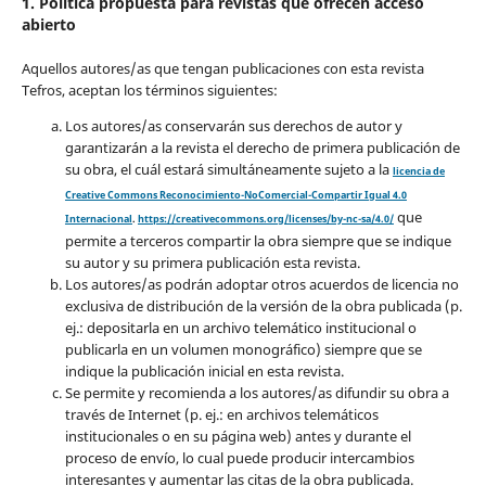
1. Política propuesta para revistas que ofrecen acceso
abierto
Aquellos autores/as que tengan publicaciones con esta revista
Tefros, aceptan los términos siguientes:
Los autores/as conservarán sus derechos de autor y
garantizarán a la revista el derecho de primera publicación de
su obra, el cuál estará simultáneamente sujeto a la
licencia de
Creative Commons Reconocimiento-NoComercial-Compartir Igual 4.0
que
Internacional
.
https://creativecommons.org/licenses/by-nc-sa/4.0/
permite a terceros compartir la obra siempre que se indique
su autor y su primera publicación esta revista.
Los autores/as podrán adoptar otros acuerdos de licencia no
exclusiva de distribución de la versión de la obra publicada (p.
ej.: depositarla en un archivo telemático institucional o
publicarla en un volumen monográfico) siempre que se
indique la publicación inicial en esta revista.
Se permite y recomienda a los autores/as difundir su obra a
través de Internet (p. ej.: en archivos telemáticos
institucionales o en su página web) antes y durante el
proceso de envío, lo cual puede producir intercambios
interesantes y aumentar las citas de la obra publicada.