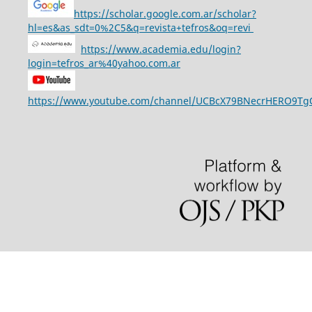
https://scholar.google.com.ar/scholar?
hl=es&as_sdt=0%2C5&q=revista+tefros&oq=revi
https://www.academia.edu/login?
login=tefros_ar%40yahoo.com.ar
https://www.youtube.com/channel/UCBcX79BNecrHERO9T