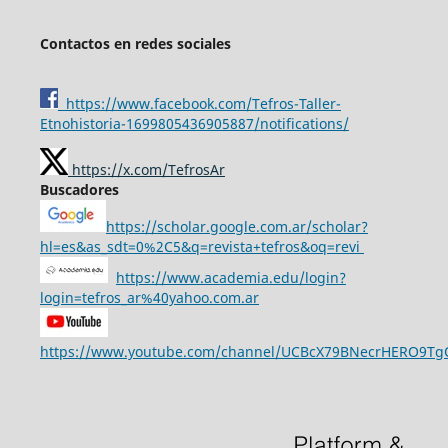
Contactos en redes sociales
https://www.facebook.com/Tefros-Taller-
Etnohistoria-1699805436905887/notifications/
https://x.com/TefrosAr
Buscadores
https://scholar.google.com.ar/scholar?
hl=es&as_sdt=0%2C5&q=revista+tefros&oq=revi
https://www.academia.edu/login?
login=tefros_ar%40yahoo.com.ar
https://www.youtube.com/channel/UCBcX79BNecrHERO9T