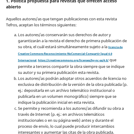
1. Política propuesta para revistas que ofrecen acceso
abierto
Aquellos autores/as que tengan publicaciones con esta revista
Tefros, aceptan los términos siguientes:
Los autores/as conservarán sus derechos de autor y
garantizarán a la revista el derecho de primera publicación de
su obra, el cuál estará simultáneamente sujeto a la
licencia de
Creative Commons Reconocimiento-NoComercial-Compartir Igual 4.0
que
Internacional
.
https://creativecommons.org/licenses/by-nc-sa/4.0/
permite a terceros compartir la obra siempre que se indique
su autor y su primera publicación esta revista.
Los autores/as podrán adoptar otros acuerdos de licencia no
exclusiva de distribución de la versión de la obra publicada (p.
ej.: depositarla en un archivo telemático institucional o
publicarla en un volumen monográfico) siempre que se
indique la publicación inicial en esta revista.
Se permite y recomienda a los autores/as difundir su obra a
través de Internet (p. ej.: en archivos telemáticos
institucionales o en su página web) antes y durante el
proceso de envío, lo cual puede producir intercambios
interesantes y aumentar las citas de la obra publicada.