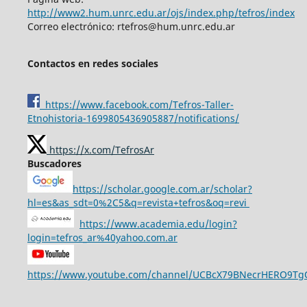
http://www2.hum.unrc.edu.ar/ojs/index.php/tefros/index
Correo electrónico: rtefros@hum.unrc.edu.ar
Contactos en redes sociales
https://www.facebook.com/Tefros-Taller-
Etnohistoria-1699805436905887/notifications/
https://x.com/TefrosAr
Buscadores
https://scholar.google.com.ar/scholar?
hl=es&as_sdt=0%2C5&q=revista+tefros&oq=revi
https://www.academia.edu/login?
login=tefros_ar%40yahoo.com.ar
https://www.youtube.com/channel/UCBcX79BNecrHERO9T