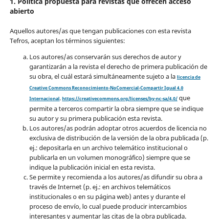
1. Política propuesta para revistas que ofrecen acceso
abierto
Aquellos autores/as que tengan publicaciones con esta revista
Tefros, aceptan los términos siguientes:
Los autores/as conservarán sus derechos de autor y
garantizarán a la revista el derecho de primera publicación de
su obra, el cuál estará simultáneamente sujeto a la
licencia de
Creative Commons Reconocimiento-NoComercial-Compartir Igual 4.0
que
Internacional
.
https://creativecommons.org/licenses/by-nc-sa/4.0/
permite a terceros compartir la obra siempre que se indique
su autor y su primera publicación esta revista.
Los autores/as podrán adoptar otros acuerdos de licencia no
exclusiva de distribución de la versión de la obra publicada (p.
ej.: depositarla en un archivo telemático institucional o
publicarla en un volumen monográfico) siempre que se
indique la publicación inicial en esta revista.
Se permite y recomienda a los autores/as difundir su obra a
través de Internet (p. ej.: en archivos telemáticos
institucionales o en su página web) antes y durante el
proceso de envío, lo cual puede producir intercambios
interesantes y aumentar las citas de la obra publicada.