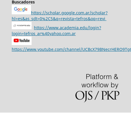
Buscadores
https://scholar.google.com.ar/scholar?
hl=es&as_sdt=0%2C5&q=revista+tefros&oq=revi
https://www.academia.edu/login?
login=tefros_ar%40yahoo.com.ar
https://www.youtube.com/channel/UCBcX79BNecrHERO9T