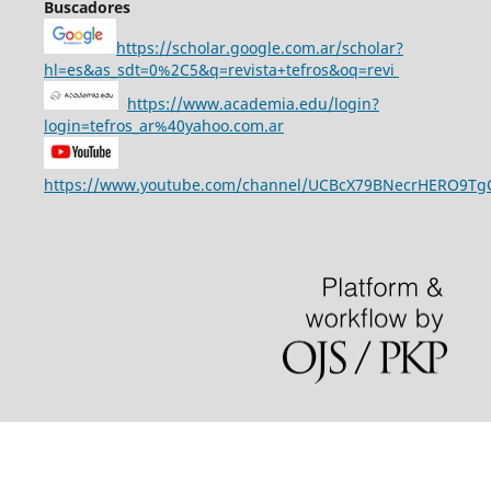
Buscadores
https://scholar.google.com.ar/scholar?
hl=es&as_sdt=0%2C5&q=revista+tefros&oq=revi
https://www.academia.edu/login?
login=tefros_ar%40yahoo.com.ar
https://www.youtube.com/channel/UCBcX79BNecrHERO9T