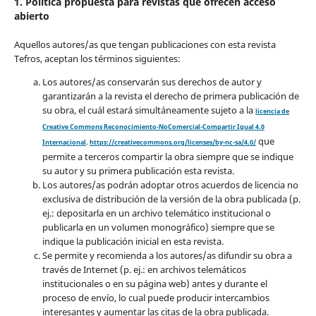
1. Política propuesta para revistas que ofrecen acceso
abierto
Aquellos autores/as que tengan publicaciones con esta revista
Tefros, aceptan los términos siguientes:
Los autores/as conservarán sus derechos de autor y
garantizarán a la revista el derecho de primera publicación de
su obra, el cuál estará simultáneamente sujeto a la
licencia de
Creative Commons Reconocimiento-NoComercial-Compartir Igual 4.0
que
Internacional
.
https://creativecommons.org/licenses/by-nc-sa/4.0/
permite a terceros compartir la obra siempre que se indique
su autor y su primera publicación esta revista.
Los autores/as podrán adoptar otros acuerdos de licencia no
exclusiva de distribución de la versión de la obra publicada (p.
ej.: depositarla en un archivo telemático institucional o
publicarla en un volumen monográfico) siempre que se
indique la publicación inicial en esta revista.
Se permite y recomienda a los autores/as difundir su obra a
través de Internet (p. ej.: en archivos telemáticos
institucionales o en su página web) antes y durante el
proceso de envío, lo cual puede producir intercambios
interesantes y aumentar las citas de la obra publicada.