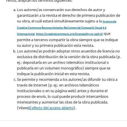
Tefros, aceptan los términos siguientes:
Los autores/as conservarán sus derechos de autor y
garantizarán a la revista el derecho de primera publicación de
su obra, el cuál estará simultáneamente sujeto a la
licencia de
Creative Commons Reconocimiento-NoComercial-Compartir Igual 4.0
que
Internacional
.
https://creativecommons.org/licenses/by-nc-sa/4.0/
permite a terceros compartir la obra siempre que se indique
su autor y su primera publicación esta revista.
Los autores/as podrán adoptar otros acuerdos de licencia no
exclusiva de distribución de la versión de la obra publicada (p.
ej.: depositarla en un archivo telemático institucional o
publicarla en un volumen monográfico) siempre que se
indique la publicación inicial en esta revista.
Se permite y recomienda a los autores/as difundir su obra a
través de Internet (p. ej.: en archivos telemáticos
institucionales o en su página web) antes y durante el
proceso de envío, lo cual puede producir intercambios
interesantes y aumentar las citas de la obra publicada.
(Véase
El efecto del acceso abierto
).