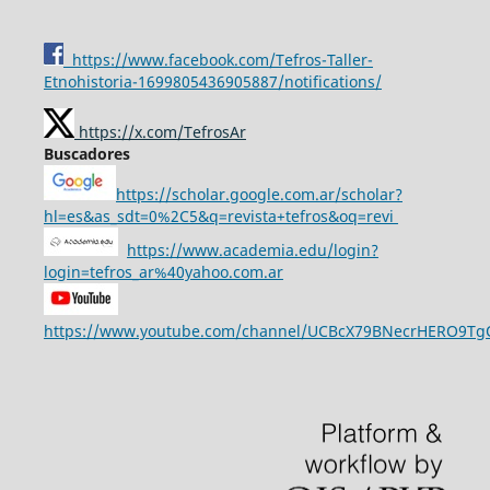
https://www.facebook.com/Tefros-Taller-
Etnohistoria-1699805436905887/notifications/
https://x.com/TefrosAr
Buscadores
https://scholar.google.com.ar/scholar?
hl=es&as_sdt=0%2C5&q=revista+tefros&oq=revi
https://www.academia.edu/login?
login=tefros_ar%40yahoo.com.ar
https://www.youtube.com/channel/UCBcX79BNecrHERO9T