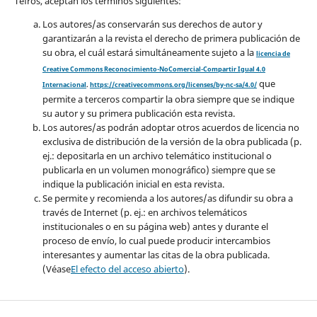
Tefros, aceptan los términos siguientes:
Los autores/as conservarán sus derechos de autor y
garantizarán a la revista el derecho de primera publicación de
su obra, el cuál estará simultáneamente sujeto a la
licencia de
Creative Commons Reconocimiento-NoComercial-Compartir Igual 4.0
que
Internacional
.
https://creativecommons.org/licenses/by-nc-sa/4.0/
permite a terceros compartir la obra siempre que se indique
su autor y su primera publicación esta revista.
Los autores/as podrán adoptar otros acuerdos de licencia no
exclusiva de distribución de la versión de la obra publicada (p.
ej.: depositarla en un archivo telemático institucional o
publicarla en un volumen monográfico) siempre que se
indique la publicación inicial en esta revista.
Se permite y recomienda a los autores/as difundir su obra a
través de Internet (p. ej.: en archivos telemáticos
institucionales o en su página web) antes y durante el
proceso de envío, lo cual puede producir intercambios
interesantes y aumentar las citas de la obra publicada.
(Véase
El efecto del acceso abierto
).