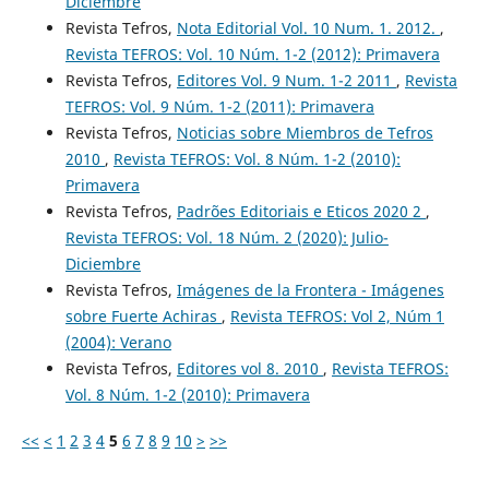
Diciembre
Revista Tefros,
Nota Editorial Vol. 10 Num. 1. 2012.
,
Revista TEFROS: Vol. 10 Núm. 1-2 (2012): Primavera
Revista Tefros,
Editores Vol. 9 Num. 1-2 2011
,
Revista
TEFROS: Vol. 9 Núm. 1-2 (2011): Primavera
Revista Tefros,
Noticias sobre Miembros de Tefros
2010
,
Revista TEFROS: Vol. 8 Núm. 1-2 (2010):
Primavera
Revista Tefros,
Padrões Editoriais e Eticos 2020 2
,
Revista TEFROS: Vol. 18 Núm. 2 (2020): Julio-
Diciembre
Revista Tefros,
Imágenes de la Frontera - Imágenes
sobre Fuerte Achiras
,
Revista TEFROS: Vol 2, Núm 1
(2004): Verano
Revista Tefros,
Editores vol 8. 2010
,
Revista TEFROS:
Vol. 8 Núm. 1-2 (2010): Primavera
<<
<
1
2
3
4
5
6
7
8
9
10
>
>>