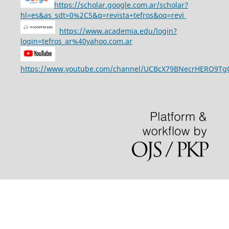
https://scholar.google.com.ar/scholar?
hl=es&as_sdt=0%2C5&q=revista+tefros&oq=revi
https://www.academia.edu/login?
login=tefros_ar%40yahoo.com.ar
https://www.youtube.com/channel/UCBcX79BNecrHERO9T