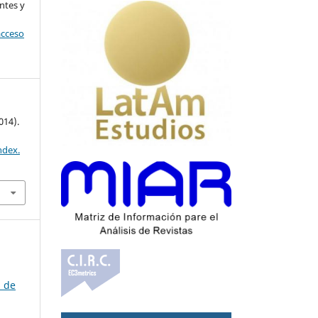
ntes y
acceso
014).
ndex.
n de