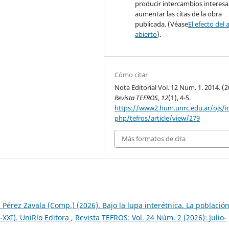
producir intercambios interesa
aumentar las citas de la obra
publicada. (Véase
El efecto del 
abierto
).
Cómo citar
Nota Editorial Vol. 12 Num. 1. 2014. (2
Revista TEFROS
,
12
(1), 4-5.
https://www2.hum.unrc.edu.ar/ojs/i
php/tefros/article/view/279
Más formatos de cita
 Pérez Zavala (Comp.) (2026). Bajo la lupa interétnica. La població
-XXI). UniRío Editora
,
Revista TEFROS: Vol. 24 Núm. 2 (2026): Julio-