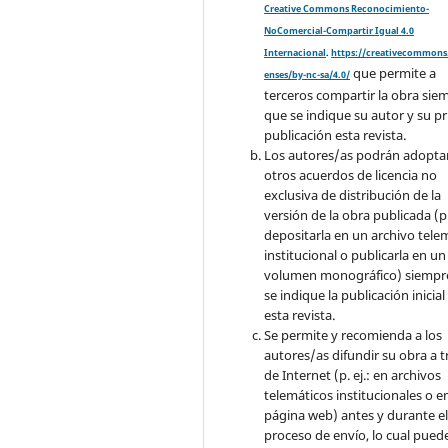
Creative Commons Reconocimiento-
NoComercial-Compartir Igual 4.0
Internacional
.
https://creativecommons.
que permite a
enses/by-nc-sa/4.0/
terceros compartir la obra sie
que se indique su autor y su p
publicación esta revista.
Los autores/as podrán adopta
otros acuerdos de licencia no
exclusiva de distribución de la
versión de la obra publicada (p. 
depositarla en un archivo tele
institucional o publicarla en un
volumen monográfico) siempr
se indique la publicación inicial
esta revista.
Se permite y recomienda a los
autores/as difundir su obra a t
de Internet (p. ej.: en archivos
telemáticos institucionales o e
página web) antes y durante e
proceso de envío, lo cual pued