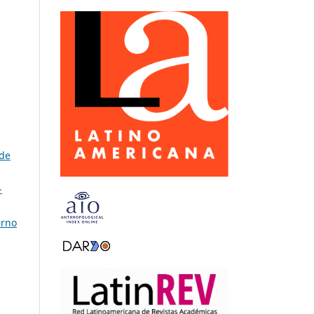
 de
-
erno