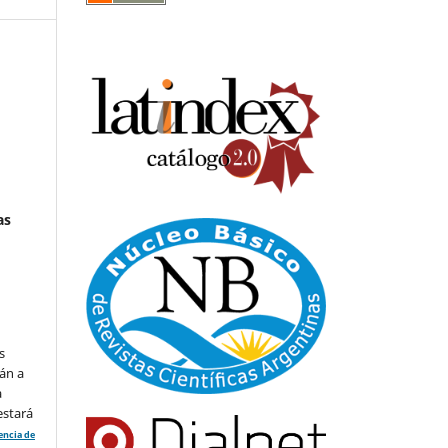
as
s
án a
a
estará
cencia de