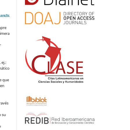
org/lic
mpre
rimera
r
ej.:
mático
e que
 en
ravés
n su
l
e