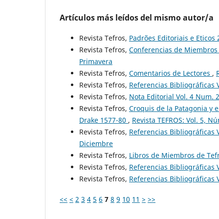
Artículos más leídos del mismo autor/a
Revista Tefros,
Padrões Editoriais e Eticos
Revista Tefros,
Conferencias de Miembros 
Primavera
Revista Tefros,
Comentarios de Lectores
,
Revista Tefros,
Referencias Bibliográficas 
Revista Tefros,
Nota Editorial Vol. 4 Num. 
Revista Tefros,
Croquis de la Patagonia y e
Drake 1577-80
,
Revista TEFROS: Vol. 5, Nú
Revista Tefros,
Referencias Bibliográficas 
Diciembre
Revista Tefros,
Libros de Miembros de Tefr
Revista Tefros,
Referencias Bibliográficas 
Revista Tefros,
Referencias Bibliográficas 
<<
<
2
3
4
5
6
7
8
9
10
11
>
>>