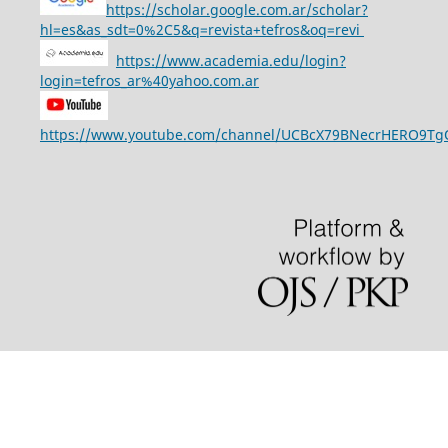
https://scholar.google.com.ar/scholar?
hl=es&as_sdt=0%2C5&q=revista+tefros&oq=revi
https://www.academia.edu/login?
login=tefros_ar%40yahoo.com.ar
https://www.youtube.com/channel/UCBcX79BNecrHERO9T