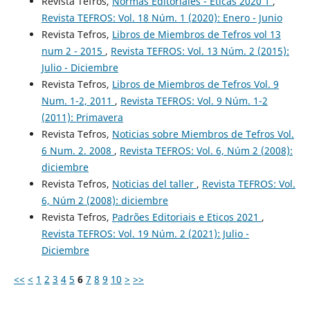
Revista Tefros,
Normas Editoriales - Éticas 2020 1
,
Revista TEFROS: Vol. 18 Núm. 1 (2020): Enero - Junio
Revista Tefros,
Libros de Miembros de Tefros vol 13
num 2 - 2015
,
Revista TEFROS: Vol. 13 Núm. 2 (2015):
Julio - Diciembre
Revista Tefros,
Libros de Miembros de Tefros Vol. 9
Num. 1-2, 2011
,
Revista TEFROS: Vol. 9 Núm. 1-2
(2011): Primavera
Revista Tefros,
Noticias sobre Miembros de Tefros Vol.
6 Num. 2. 2008
,
Revista TEFROS: Vol. 6, Núm 2 (2008):
diciembre
Revista Tefros,
Noticias del taller
,
Revista TEFROS: Vol.
6, Núm 2 (2008): diciembre
Revista Tefros,
Padrões Editoriais e Eticos 2021
,
Revista TEFROS: Vol. 19 Núm. 2 (2021): Julio -
Diciembre
<<
<
1
2
3
4
5
6
7
8
9
10
>
>>