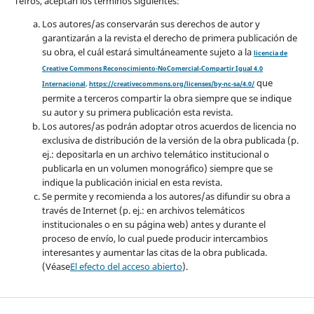
Tefros, aceptan los términos siguientes:
Los autores/as conservarán sus derechos de autor y
garantizarán a la revista el derecho de primera publicación de
su obra, el cuál estará simultáneamente sujeto a la
licencia de
Creative Commons Reconocimiento-NoComercial-Compartir Igual 4.0
que
Internacional
.
https://creativecommons.org/licenses/by-nc-sa/4.0/
permite a terceros compartir la obra siempre que se indique
su autor y su primera publicación esta revista.
Los autores/as podrán adoptar otros acuerdos de licencia no
exclusiva de distribución de la versión de la obra publicada (p.
ej.: depositarla en un archivo telemático institucional o
publicarla en un volumen monográfico) siempre que se
indique la publicación inicial en esta revista.
Se permite y recomienda a los autores/as difundir su obra a
través de Internet (p. ej.: en archivos telemáticos
institucionales o en su página web) antes y durante el
proceso de envío, lo cual puede producir intercambios
interesantes y aumentar las citas de la obra publicada.
(Véase
El efecto del acceso abierto
).