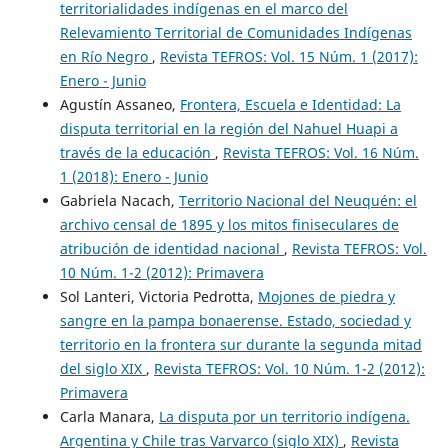
territorialidades indígenas en el marco del
Relevamiento Territorial de Comunidades Indígenas
en Río Negro
,
Revista TEFROS: Vol. 15 Núm. 1 (2017):
Enero - Junio
Agustín Assaneo,
Frontera, Escuela e Identidad: La
disputa territorial en la región del Nahuel Huapi a
través de la educación
,
Revista TEFROS: Vol. 16 Núm.
1 (2018): Enero - Junio
Gabriela Nacach,
Territorio Nacional del Neuquén: el
archivo censal de 1895 y los mitos finiseculares de
atribución de identidad nacional
,
Revista TEFROS: Vol.
10 Núm. 1-2 (2012): Primavera
Sol Lanteri, Victoria Pedrotta,
Mojones de piedra y
sangre en la pampa bonaerense. Estado, sociedad y
territorio en la frontera sur durante la segunda mitad
del siglo XIX
,
Revista TEFROS: Vol. 10 Núm. 1-2 (2012):
Primavera
Carla Manara,
La disputa por un territorio indígena.
Argentina y Chile tras Varvarco (siglo XIX)
,
Revista