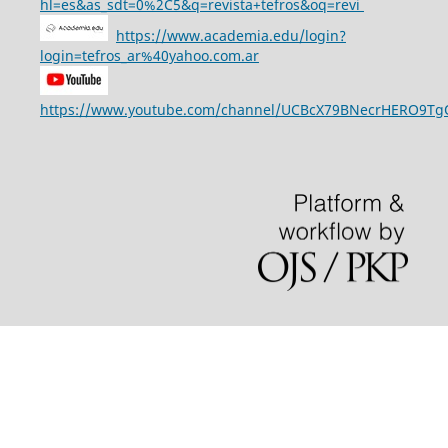
hl=es&as_sdt=0%2C5&q=revista+tefros&oq=revi
https://www.academia.edu/login?
login=tefros_ar%40yahoo.com.ar
https://www.youtube.com/channel/UCBcX79BNecrHERO9T