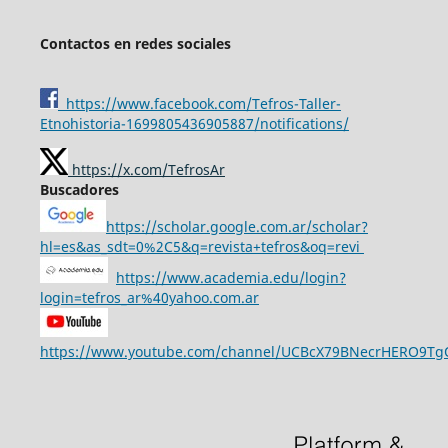
Contactos en redes sociales
https://www.facebook.com/Tefros-Taller-
Etnohistoria-1699805436905887/notifications/
https://x.com/TefrosAr
Buscadores
https://scholar.google.com.ar/scholar?
hl=es&as_sdt=0%2C5&q=revista+tefros&oq=revi
https://www.academia.edu/login?
login=tefros_ar%40yahoo.com.ar
https://www.youtube.com/channel/UCBcX79BNecrHERO9T