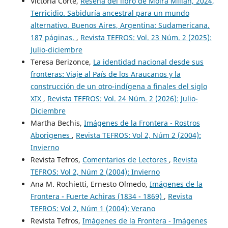
Victoria Corte,
Reseña del libro de Moira Millán, 2024,
Terricidio. Sabiduría ancestral para un mundo
alternativo. Buenos Aires, Argentina: Sudamericana.
187 páginas.
,
Revista TEFROS: Vol. 23 Núm. 2 (2025):
Julio-diciembre
Teresa Berizonce,
La identidad nacional desde sus
fronteras: Viaje al País de los Araucanos y la
construcción de un otro-indígena a finales del siglo
XIX
,
Revista TEFROS: Vol. 24 Núm. 2 (2026): Julio-
Diciembre
Martha Bechis,
Imágenes de la Frontera - Rostros
Aborigenes
,
Revista TEFROS: Vol 2, Núm 2 (2004):
Invierno
Revista Tefros,
Comentarios de Lectores
,
Revista
TEFROS: Vol 2, Núm 2 (2004): Invierno
Ana M. Rochietti, Ernesto Olmedo,
Imágenes de la
Frontera - Fuerte Achiras (1834 - 1869)
,
Revista
TEFROS: Vol 2, Núm 1 (2004): Verano
Revista Tefros,
Imágenes de la Frontera - Imágenes