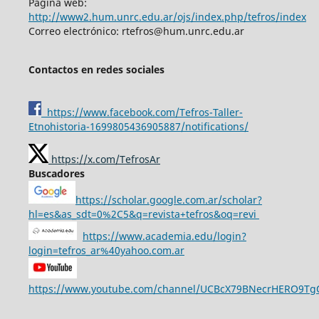
Página web:
http://www2.hum.unrc.edu.ar/ojs/index.php/tefros/index
Correo electrónico: rtefros@hum.unrc.edu.ar
Contactos en redes sociales
https://www.facebook.com/Tefros-Taller-
Etnohistoria-1699805436905887/notifications/
https://x.com/TefrosAr
Buscadores
https://scholar.google.com.ar/scholar?
hl=es&as_sdt=0%2C5&q=revista+tefros&oq=revi
https://www.academia.edu/login?
login=tefros_ar%40yahoo.com.ar
https://www.youtube.com/channel/UCBcX79BNecrHERO9T