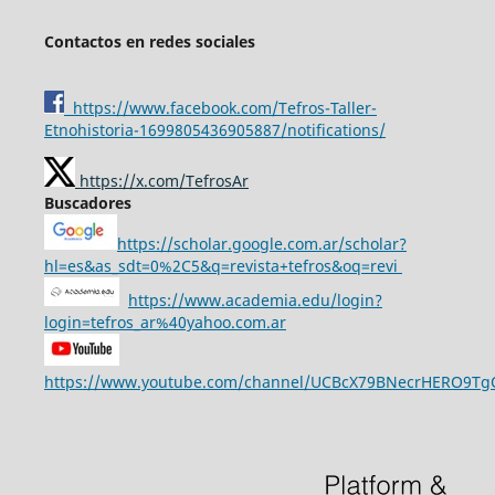
Contactos en redes sociales
https://www.facebook.com/Tefros-Taller-
Etnohistoria-1699805436905887/notifications/
https://x.com/TefrosAr
Buscadores
https://scholar.google.com.ar/scholar?
hl=es&as_sdt=0%2C5&q=revista+tefros&oq=revi
https://www.academia.edu/login?
login=tefros_ar%40yahoo.com.ar
https://www.youtube.com/channel/UCBcX79BNecrHERO9T