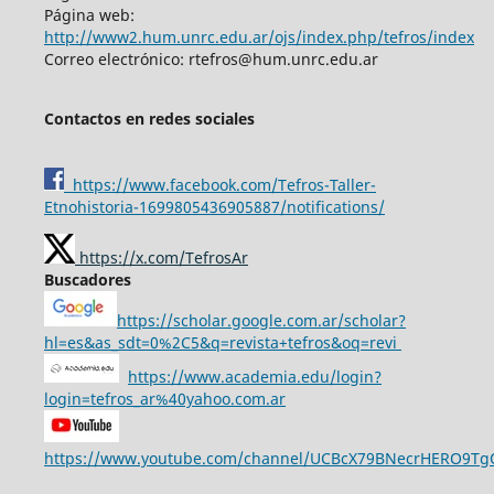
Página web:
http://www2.hum.unrc.edu.ar/ojs/index.php/tefros/index
Correo electrónico: rtefros@hum.unrc.edu.ar
Contactos en redes sociales
https://www.facebook.com/Tefros-Taller-
Etnohistoria-1699805436905887/notifications/
https://x.com/TefrosAr
Buscadores
https://scholar.google.com.ar/scholar?
hl=es&as_sdt=0%2C5&q=revista+tefros&oq=revi
https://www.academia.edu/login?
login=tefros_ar%40yahoo.com.ar
https://www.youtube.com/channel/UCBcX79BNecrHERO9T