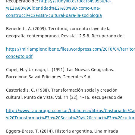
Recuperado de:
https://studylib.es/doc/6499530/la-
%E2%80%9Cidentidad%E2%80%9D-como-una-
construcci%C3%B3n-cultural-para-la-sociología
Benedetti, A. (2009). Territorio, concepto clave de la
geografía contemporánea. Revista 12,5-8. Recuperado de:
https://miriampiendibene.files.wordpress.com/2010/04/territor
concepto.pdf
Capel, H. y Urteaga, L. (1991). Las Nuevas Geografías.
Barcelona: Salvat Ediciones Generales S.A.
Castoriadis, C. (1988). Transformación social y creación
cultural. Punto de vista. Vol. 11 (32), 1–16. Recuperado de:
http://www.raularagon.com.ar/biblioteca/libros/Castoriadis/C
%20Transformaci%F3n%20Social%20y%20creaci%F3n%20cultura
Eggers-Brass, T. (2014). Historia argentina. Una mirada