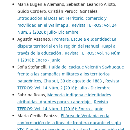
María Eugenia Alemano, Sebastián Leandro Alioto,
Guido Cordero, Cristián Perucci González,
Introducción al Dossier: Territorio, comercio y
movilidad en el Wallmapu
,
Revista TEFROS: Vol. 24
Núm. 2 (2026): Julio- Diciembre
Agustín Assaneo,
Frontera, Escuela e Identidad: La
disputa territorial en la región del Nahuel Huapi a
través de la educación
,
Revista TEFROS: Vol. 16 Núm.
1 (2018): Enero - Junio
Sofia Stefanelli,
Huída del cacique Valentín Sayhueque
frente a las campañas militares a los territorios
patagónicos, Chubut, 30 de agosto de 1883
,
Revista
TEFROS: Vol. 14 Núm. 2 (2016): Julio - Diciembre
Sabrina Rosas,
Memoria indígena e identidades
atribuidas. Apuntes para su abordaje
,
Revista
TEFROS: Vol. 14 Núm. 1 (2016): Enero - Junio
María Cecilia Panizza,
El área de Ventania en la
conformación de la línea de frontera durante el siglo
XIX. Cambio y diversidad cultural en la apropiación del