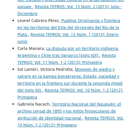
paisaje
,
Revista TEFROS: Vol. 13 Núm. 2 (2015): Julio -
Diciembre
Leonel Cabrera Pérez,
Pueblos Originarios y frontera
en los territorios del Este del Virreinato del Río de la
Plata
,
Revista TEFROS: Vol. 13 Núm. 1 (2015): Enero-
junio
Carla Manara,
La disputa por un territorio indígena.
Argentina y Chile tras Varvarco (siglo XIX)
,
Revista
TEFROS: Vol. 11 Núm. 1-2 (2013): Primavera
Sol Lanteri, Victoria Pedrotta,
Mojones de piedra y
sangre en la pampa bonaerense. Estado, sociedad y
territorio en la frontera sur durante la segunda mitad
del siglo XIX
,
Revista TEFROS: Vol. 10 Núm. 1-2 (2012):
Primavera
Gabriela Nacach,
Territorio Nacional del Neuquén: el
archivo censal de 1895 y los mitos finiseculares de
atribución de identidad nacional
,
Revista TEFROS: Vol.
10 Núm. 1-2 (2012): Primavera