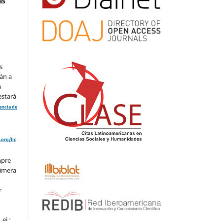
as
s
án a
a
estará
cencia de
org/lic
mpre
rimera
r
ej.: