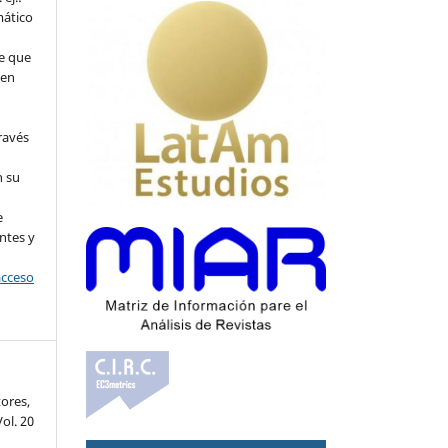
mático
e que
 en
ravés
n su
l
e
ntes y
acceso
tores,
ol. 20