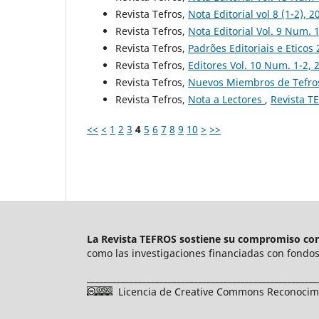
Revista Tefros,
Nota Editorial vol 8 (1-2), 
Revista Tefros,
Nota Editorial Vol. 9 Num. 
Revista Tefros,
Padrões Editoriais e Eticos
Revista Tefros,
Editores Vol. 10 Num. 1-2,
Revista Tefros,
Nuevos Miembros de Tefros
Revista Tefros,
Nota a Lectores
,
Revista TE
<<
<
1
2
3
4
5
6
7
8
9
10
>
>>
La Revista TEFROS sostiene su compromiso con 
como las investigaciones financiadas con fondos 
______________________________________________________
Licencia de Creative Commons Reconocimie