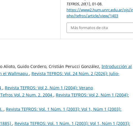
TEFROS
,
20
(1), 01-08.
https://www2.hum.unrc.edu.ar/ojs/i
php/tefros/article/view/1403
Más formatos de cita
 Alioto, Guido Cordero, Cristián Perucci González,
Introducción al
 en el Wallmapu
,
Revista TEFROS: Vol. 24 Núm. 2 (2026): Julio-
04
,
Revista TEFROS: Vol 2, Núm 1 (2004): Verano
Tefros Vol. 2 Num. 2. 2004
,
Revista TEFROS: Vol 2, Núm 1 (2004):
3.
,
Revista TEFROS: Vol. 1 Núm. 1 (2003): Vol 1, Núm 1 (2003):
 1885)
,
Revista TEFROS: Vol. 1 Núm. 1 (2003): Vol 1, Núm 1 (2003):