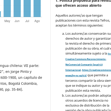
1. Política propuesta para revist
que ofrecen acceso abierto
Aquellos autores/as que tengan
publicaciones con esta revista Tefros,
aceptan los términos siguientes:
Los autores/as conservarán su
derechos de autor y garantizar
la revista el derecho de primer
publicación de su obra, el cuál 
simultáneamente sujeto a la
li
Creative Commons Reconocimiento-
NoComercial-Compartir Igual 4.0
ngua chilena: VII parte:
Internacional
.
https://creativecommons.
2”, en Jorge Pinto y
que permite a
enses/by-nc-sa/4.0/
1600-1900, un capítulo de
terceros compartir la obra sie
entos, Bogotá Colombia,
que se indique su autor y su p
0, pp. 35-84).
publicación esta revista.
Los autores/as podrán adopta
otros acuerdos de licencia no
exclusiva de distribución de la
versión de la obra publicada (p. 