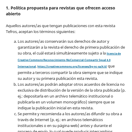
1. Política propuesta para revistas que ofrecen acceso
abierto
Aquellos autores/as que tengan publicaciones con esta revista
Tefros, aceptan los términos siguientes:
Los autores/as conservarán sus derechos de autor y
garantizarán a la revista el derecho de primera publicación de
su obra, el cuál estará simultáneamente sujeto a la
licencia de
Creative Commons Reconocimiento-NoComercial-Compartir Igual 4.0
que
Internacional
.
https://creativecommons.org/licenses/by-nc-sa/4.0/
permite a terceros compartir la obra siempre que se indique
su autor y su primera publicación esta revista.
Los autores/as podrán adoptar otros acuerdos de licencia no
exclusiva de distribución de la versión de la obra publicada (p.
ej.: depositarla en un archivo telemático institucional o
publicarla en un volumen monográfico) siempre que se
indique la publicación inicial en esta revista.
Se permite y recomienda a los autores/as difundir su obra a
través de Internet (p. ej.: en archivos telemáticos
institucionales o en su página web) antes y durante el
proceso de envío, lo cual puede producir intercambios