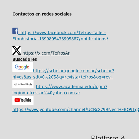
Contactos en redes sociales
https://www.facebook.com/Tefros-Taller-
Etnohistoria-1699805436905887/notifications/
https://x.com/TefrosAr
Buscadores
https://scholar.google.com.ar/scholar?
hl=es&as_sdt=0%2C5&q=revista+tefros&oq=revi
https://www.academia.edu/login?
login=tefros_ar%40yahoo.com.ar
https://www.youtube.com/channel/UCBcX79BNecrHERO9T