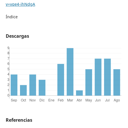
v=vqe4-ihNdgA
Índice
Descargas
Referencias