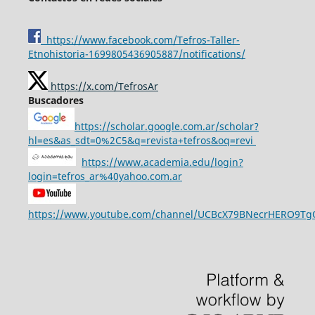
https://www.facebook.com/Tefros-Taller-
Etnohistoria-1699805436905887/notifications/
https://x.com/TefrosAr
Buscadores
https://scholar.google.com.ar/scholar?
hl=es&as_sdt=0%2C5&q=revista+tefros&oq=revi
https://www.academia.edu/login?
login=tefros_ar%40yahoo.com.ar
https://www.youtube.com/channel/UCBcX79BNecrHERO9T