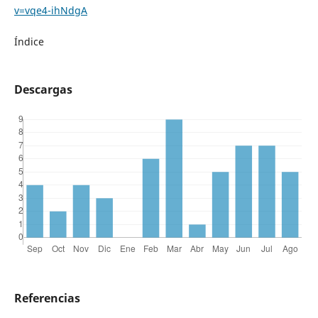
v=vqe4-ihNdgA
Índice
Descargas
Referencias