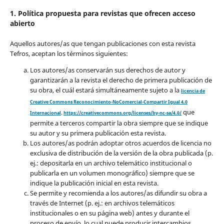
1. Política propuesta para revistas que ofrecen acceso
abierto
Aquellos autores/as que tengan publicaciones con esta revista
Tefros, aceptan los términos siguientes:
Los autores/as conservarán sus derechos de autor y
garantizarán a la revista el derecho de primera publicación de
su obra, el cuál estará simultáneamente sujeto a la
licencia de
Creative Commons Reconocimiento-NoComercial-Compartir Igual 4.0
que
Internacional
.
https://creativecommons.org/licenses/by-nc-sa/4.0/
permite a terceros compartir la obra siempre que se indique
su autor y su primera publicación esta revista.
Los autores/as podrán adoptar otros acuerdos de licencia no
exclusiva de distribución de la versión de la obra publicada (p.
ej.: depositarla en un archivo telemático institucional o
publicarla en un volumen monográfico) siempre que se
indique la publicación inicial en esta revista.
Se permite y recomienda a los autores/as difundir su obra a
través de Internet (p. ej.: en archivos telemáticos
institucionales o en su página web) antes y durante el
proceso de envío, lo cual puede producir intercambios