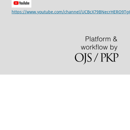
https://www.youtube.com/channel/UCBcX79BNecrHERO9T