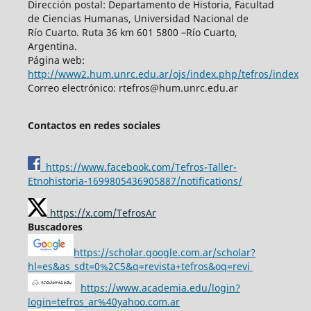
Dirección postal: Departamento de Historia, Facultad
de Ciencias Humanas, Universidad Nacional de
Río Cuarto. Ruta 36 km 601 5800 –Río Cuarto,
Argentina.
Página web:
http://www2.hum.unrc.edu.ar/ojs/index.php/tefros/index
Correo electrónico: rtefros@hum.unrc.edu.ar
Contactos en redes sociales
https://www.facebook.com/Tefros-Taller-
Etnohistoria-1699805436905887/notifications/
https://x.com/TefrosAr
Buscadores
https://scholar.google.com.ar/scholar?
hl=es&as_sdt=0%2C5&q=revista+tefros&oq=revi
https://www.academia.edu/login?
login=tefros_ar%40yahoo.com.ar