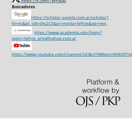
https://x.com/TefrosAr
Buscadores
https://scholar.google.com.ar/scholar?
hl=es&as_sdt=0%2C5&q=revista+tefros&oq=revi
https://www.academia.edu/login?
login=tefros_ar%40yahoo.com.ar
https://www.youtube.com/channel/UCBcX79BNecrHERO9T