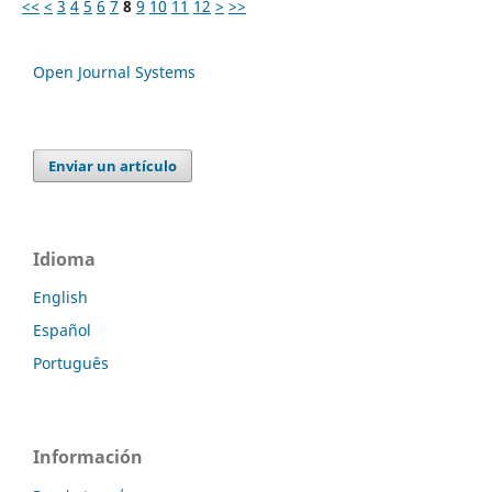
<<
<
3
4
5
6
7
8
9
10
11
12
>
>>
Open Journal Systems
Enviar un artículo
Idioma
English
Español
Português
Información