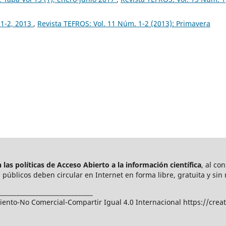
 1-2, 2013
,
Revista TEFROS: Vol. 11 Núm. 1-2 (2013): Primavera
las políticas de Acceso Abierto a
la información científica
, al co
públicos deben circular en Internet en forma libre, gratuita y sin 
_______________________________
nto-No Comercial-Compartir Igual 4.0 Internacional https://crea