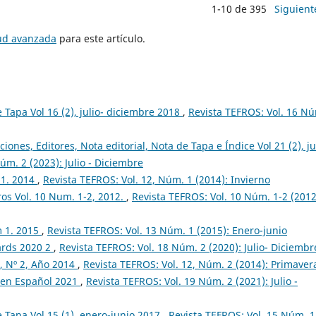
1-10 de 395
Siguient
tud avanzada
para este artículo.
e Tapa Vol 16 (2), julio- diciembre 2018
,
Revista TEFROS: Vol. 16 N
ciones, Editores, Nota editorial, Nota de Tapa e Índice Vol 21 (2), ju
úm. 2 (2023): Julio - Diciembre
 1. 2014
,
Revista TEFROS: Vol. 12, Núm. 1 (2014): Invierno
os Vol. 10 Num. 1-2, 2012.
,
Revista TEFROS: Vol. 10 Núm. 1-2 (2012
m 1. 2015
,
Revista TEFROS: Vol. 13 Núm. 1 (2015): Enero-junio
dards 2020 2
,
Revista TEFROS: Vol. 18 Núm. 2 (2020): Julio- Diciembr
2, Nº 2, Año 2014
,
Revista TEFROS: Vol. 12, Núm. 2 (2014): Primaver
s en Español 2021
,
Revista TEFROS: Vol. 19 Núm. 2 (2021): Julio -
de Tapa Vol 15 (1), enero-junio 2017
,
Revista TEFROS: Vol. 15 Núm. 1