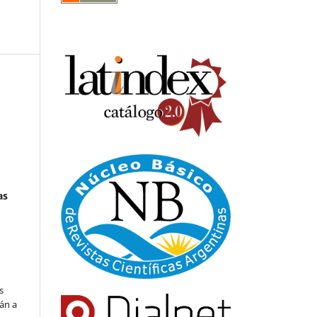
as
s
án a