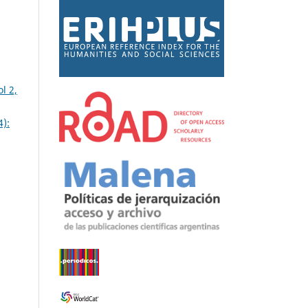
l 2,
4):