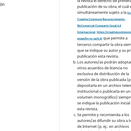
la revista el derecho de primer
ión
publicación de su obra, el cuál 
simultáneamente sujeto a la
li
Creative Commons Reconocimiento-
NoComercial-Compartir Igual 4.0
Internacional
.
https://creativecommons.
que permite a
enses/by-nc-sa/4.0/
terceros compartir la obra sie
que se indique su autor y su p
publicación esta revista.
Los autores/as podrán adopta
otros acuerdos de licencia no
exclusiva de distribución de la
versión de la obra publicada (p. 
depositarla en un archivo tele
institucional o publicarla en un
volumen monográfico) siempr
se indique la publicación inicial
esta revista.
Se permite y recomienda a los
autores/as difundir su obra a t
de Internet (p. ej.: en archivos