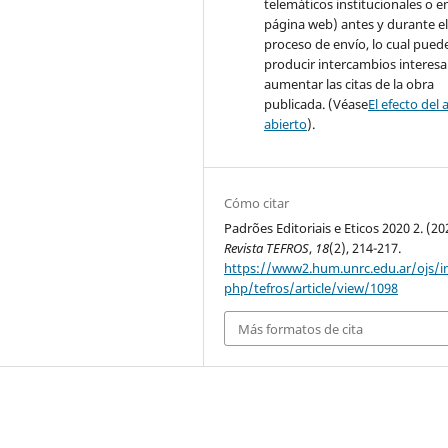
telemáticos institucionales o e
página web) antes y durante e
proceso de envío, lo cual pued
producir intercambios interesa
aumentar las citas de la obra
publicada. (Véase
El efecto del 
abierto
).
Cómo citar
Padrões Editoriais e Eticos 2020 2. (20
Revista TEFROS
,
18
(2), 214-217.
https://www2.hum.unrc.edu.ar/ojs/i
php/tefros/article/view/1098
Más formatos de cita