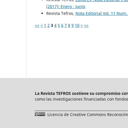
(2017): Enero - Junio
Revista Tefros,
Nota Editorial Vol. 11 Num.
<<
<
1
2
3
4
5
6
7
8
9
10
>
>>
La Revista TEFROS sostiene su compromiso con 
como las investigaciones financiadas con fondos 
______________________________________________________
Licencia de Creative Commons Reconocimie