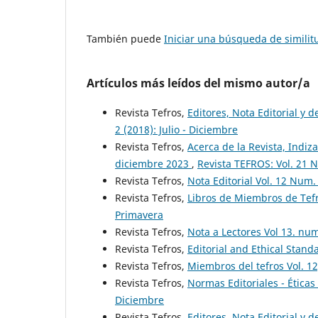
También puede
Iniciar una búsqueda de simili
Artículos más leídos del mismo autor/a
Revista Tefros,
Editores, Nota Editorial y d
2 (2018): Julio - Diciembre
Revista Tefros,
Acerca de la Revista, Indiza
diciembre 2023
,
Revista TEFROS: Vol. 21 N
Revista Tefros,
Nota Editorial Vol. 12 Num.
Revista Tefros,
Libros de Miembros de Tefr
Primavera
Revista Tefros,
Nota a Lectores Vol 13. nu
Revista Tefros,
Editorial and Ethical Stan
Revista Tefros,
Miembros del tefros Vol. 1
Revista Tefros,
Normas Editoriales - Ética
Diciembre
Revista Tefros,
Editores, Nota Editorial y 