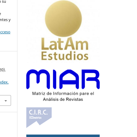
n su
l
e
ntes y
acceso
20).
ndex.