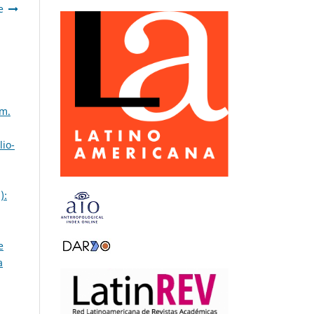
e
úm.
lio-
):
e
a