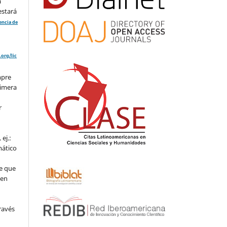
a
estará
cencia de
org/lic
mpre
rimera
r
ej.:
mático
e que
 en
ravés